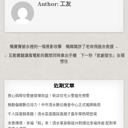
Author:
工友
文章導覽
鴨寶寶被水裡的一個黑影攻擊 鴨媽媽拼了老命飛過去救援 →
← 互動實驗讓看電影的觀眾同時拿出手機 下一秒「悲劇發生」全場
愣住
近期文章
善心捐贈住警器發揮效益！新店住宅火警搶先預警
推動偏鄉數位培力！中市清水數位機會中心正式揭牌啟用
千人踩風騎車趣！清水區道路踩風親子嘉年華熱鬧登場
米香傳情、幸福「稻」來！清水單身聯誼16對譜出幸福序曲 配對率