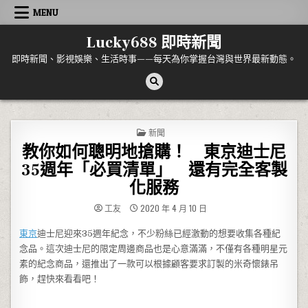
Skip to content
MENU
Lucky688 即時新聞
即時新聞、影視娛樂、生活時事——每天為你掌握台灣與世界最新動態。
POSTED IN
新聞
教你如何聰明地搶購！ 東京迪士尼
35週年「必買清單」 還有完全客製
化服務
工友
2020 年 4 月 10 日
東京
迪士尼迎來35週年紀念，不少粉絲已經激動的想要收集各種紀
念品。這次迪士尼的限定周邊商品也是心意滿滿，不僅有各種明星元
素的紀念商品，還推出了一款可以根據顧客要求訂製的米奇懷錶吊
飾，趕快來看看吧！