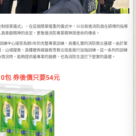
制授業儀式」，在這個簡單隆重的儀式中，15位新進消防員在師傅的指導
人員奉獻精神的肯定，更象徵消防專業精神與使命的傳承。
山訓練中心接受為期1年的完整專業訓練，具備扎實的消防救災基礎。由於第
援、山域搜救、高樓層佈線搶救等救災技能進行加強訓練。這一系列的訓練
急情況時，能夠提供最專業的服務，也為消防生涯打下堅實的基礎。