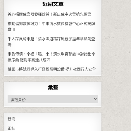
近期文章
善心捐贈住警器發揮效益！新店住宅火警搶先預警
推動偏鄉數位培力！中市清水數位機會中心正式揭牌
啟用
千人踩風騎車趣！清水區道路踩風親子嘉年華熱鬧登
場
米香傳情、幸福「稻」來！清水單身聯誼16對譜出幸
福序曲 配對率高達八成四
桃園市將試辦導入行穿線照明設備 提升夜間行人安全
彙整
彙整
新聞
正妹