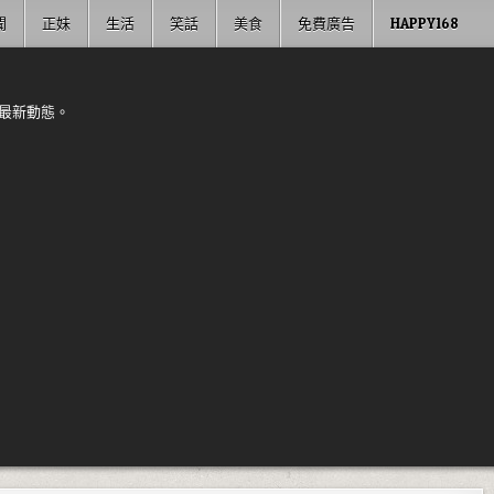
聞
正妹
生活
笑話
美食
免費廣告
HAPPY168
最新動態。