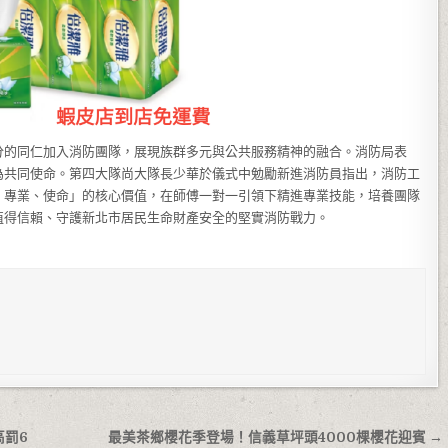
分的同仁加入消防團隊，展現族群多元與公共服務精神的融合。消防局表
為共同使命。第四大隊尚大隊長少華於儀式中勉勵新進消防員指出，消防工
、專業、使命」的核心價值，在師傅一對一引領下精進專業技能，培養團隊
值得信賴、守護新北市居民生命財產安全的堅實消防戰力。
高罰6
最美茶鄉櫻花季登場！信義草坪頭4000棵櫻花迎賓 →