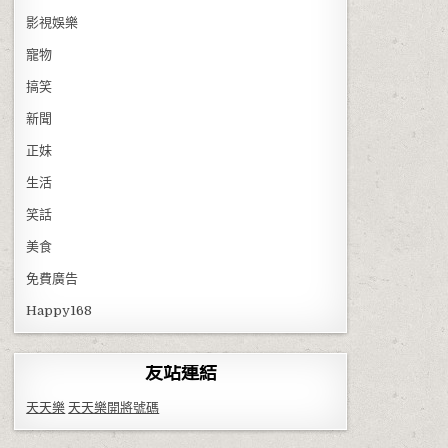
影視娛樂
寵物
搞笑
新聞
正妹
生活
笑話
美食
免費廣告
Happy168
友站連結
天天樂
天天樂開將號碼