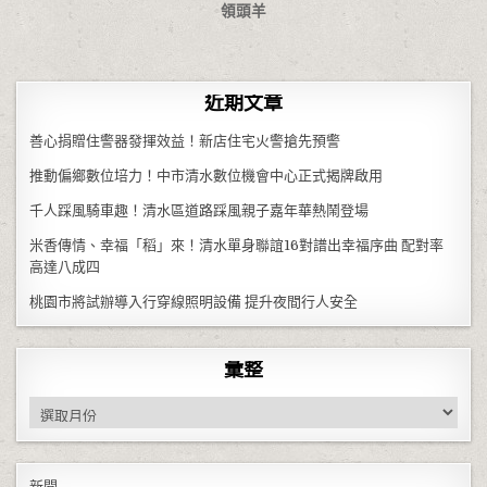
領頭羊
近期文章
善心捐贈住警器發揮效益！新店住宅火警搶先預警
推動偏鄉數位培力！中市清水數位機會中心正式揭牌啟用
千人踩風騎車趣！清水區道路踩風親子嘉年華熱鬧登場
米香傳情、幸福「稻」來！清水單身聯誼16對譜出幸福序曲 配對率
高達八成四
桃園市將試辦導入行穿線照明設備 提升夜間行人安全
彙整
彙整
新聞