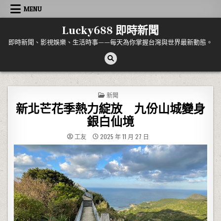
Skip to content
MENU
Lucky688 即時新聞
即時新聞、影視娛樂、生活時事——每天為你掌握台灣與世界最新動態。
POSTED IN
新聞
新北芒花季熱力綻放 九份山城變身
銀白仙境
工友
2025 年 11 月 27 日