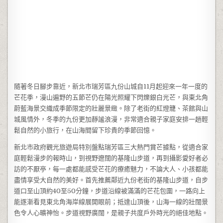
隨著冬日腳步靠近，新北市瑞芳區九份山城自11月起迎來一年一度的
芒花季，漫山遍野的五節芒仍在陽光照耀下閃爍銀白光芒，與東北角
蔚藍海景交織成季節限定的壯麗景緻。除了老街的紅燈籠、茶館與山
城風情外，冬季的九份更加靜謐浪漫，非常適合親子家庭安排一趟輕
鬆自然的小旅行，在山海間留下珍貴的季節回憶。
新北市政府觀光旅遊局特別盤點瑞芳區三大熱門賞芒據點，從適合家
庭輕鬆漫步的報時山，到視野遼闊的基隆山步道，再到攝影愛好者必
訪的不厭亭，每一處都能感受芒花的療癒魅力，不論大人、小孩都能
盡情享受大自然的美好。首先推薦鄰近九份老街的基隆山步道，自步
道口至山頂約40至50分鐘，步道沿線被滿滿的芒花包圍，一路向上
能逐漸看見東北角海岸線展開眼前；抵達山頂後，山海一線的壯闊景
色令人心曠神怡。步道視野廣闊，是親子共度戶外時光的絕佳地點。