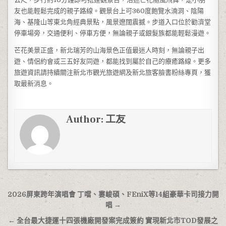
友也能輕鬆完成的親子路線。觀景台上可360度飽覽水湳洞、陰陽
海、基隆山等東北角經典景點，風景遼闊震撼。步道入口位於勸濟堂
停車場旁，交通便利、停車方便，無論親子或銀髮族都能輕鬆漫遊。
芒花美景正盛，新北瑞芳的山海景色正值最迷人時刻，無論親子出
遊、情侶約會或三五好友同遊，都能找到屬於自己的療癒路線。更多
旅遊資訊請持續關注新北市觀光旅遊網及新北旅客臉書粉絲專頁，獲
取最新消息。
Author:
工友
文章導覽
2026屏東跨年演唱會 丁噹、婁峻碩、FEniX等14組豪華卡司接力開
唱 →
← 全台最大捷運十四張機廠開發案完成簽約 實現新北市TOD發展之