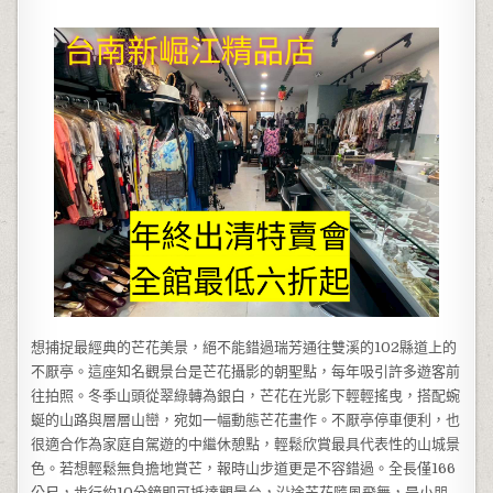
想捕捉最經典的芒花美景，絕不能錯過瑞芳通往雙溪的102縣道上的
不厭亭。這座知名觀景台是芒花攝影的朝聖點，每年吸引許多遊客前
往拍照。冬季山頭從翠綠轉為銀白，芒花在光影下輕輕搖曳，搭配蜿
蜒的山路與層層山巒，宛如一幅動態芒花畫作。不厭亭停車便利，也
很適合作為家庭自駕遊的中繼休憩點，輕鬆欣賞最具代表性的山城景
色。若想輕鬆無負擔地賞芒，報時山步道更是不容錯過。全長僅166
公尺，步行約10分鐘即可抵達觀景台，沿途芒花隨風飛舞，是小朋