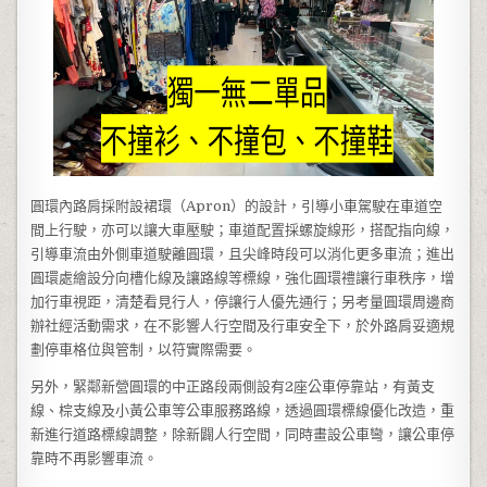
圓環內路肩採附設裙環（Apron）的設計，引導小車駕駛在車道空
間上行駛，亦可以讓大車壓駛；車道配置採螺旋線形，搭配指向線，
引導車流由外側車道駛離圓環，且尖峰時段可以消化更多車流；進出
圓環處繪設分向槽化線及讓路線等標線，強化圓環禮讓行車秩序，增
加行車視距，清楚看見行人，停讓行人優先通行；另考量圓環周邊商
辦社經活動需求，在不影響人行空間及行車安全下，於外路肩妥適規
劃停車格位與管制，以符實際需要。
另外，緊鄰新營圓環的中正路段兩側設有2座公車停靠站，有黃支
線、棕支線及小黃公車等公車服務路線，透過圓環標線優化改造，重
新進行道路標線調整，除新闢人行空間，同時畫設公車彎，讓公車停
靠時不再影響車流。