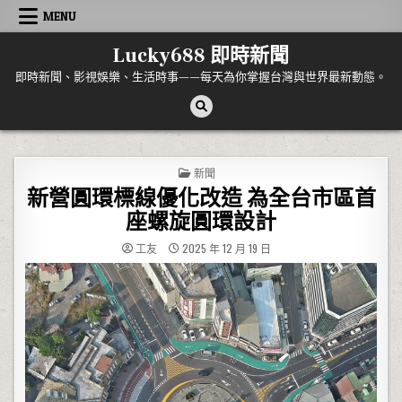
Skip to content
MENU
Lucky688 即時新聞
即時新聞、影視娛樂、生活時事——每天為你掌握台灣與世界最新動態。
POSTED IN
新聞
新營圓環標線優化改造 為全台市區首
座螺旋圓環設計
工友
2025 年 12 月 19 日