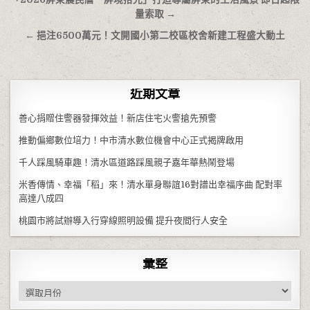
文章導覽
量索取 →
← 挹注6500萬元！文開國小第二校區校舍新建工程盛大動土
近期文章
善心捐贈住警器發揮效益！新店住宅火警搶先預警
推動偏鄉數位培力！中市清水數位機會中心正式揭牌啟用
千人踩風騎車趣！清水區道路踩風親子嘉年華熱鬧登場
米香傳情、幸福「稻」來！清水單身聯誼16對譜出幸福序曲 配對率
高達八成四
桃園市將試辦導入行穿線照明設備 提升夜間行人安全
彙整
彙整