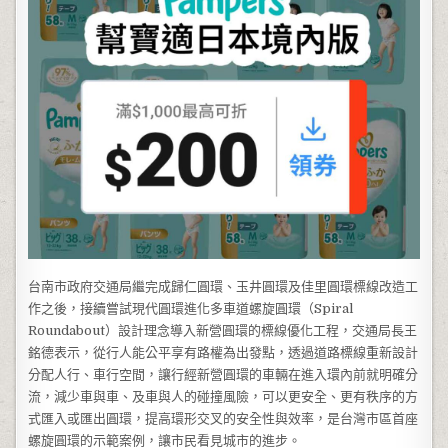
台南市政府交通局繼完成歸仁圓環、玉井圓環及佳里圓環標線改造工
作之後，接續嘗試現代圓環進化多車道螺旋圓環（Spiral
Roundabout）設計理念導入新營圓環的標線優化工程，交通局長王
銘德表示，從行人能公平享有路權為出發點，透過道路標線重新設計
分配人行、車行空間，讓行經新營圓環的車輛在進入環內前就明確分
流，減少車與車、及車與人的碰撞風險，可以更安全、更有秩序的方
式匯入或匯出圓環，提高環形交叉的安全性與效率，是台灣市區首座
螺旋圓環的示範案例，讓市民看見城市的進步。