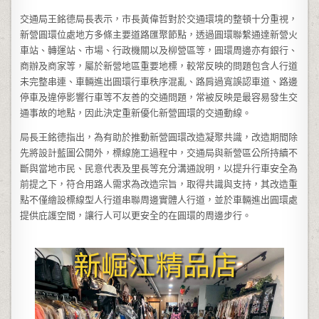
交通局王銘德局長表示，市長黃偉哲對於交通環境的整頓十分重視，
新營圓環位處地方多條主要道路匯聚節點，透過圓環聯繫通達新營火
車站、轉運站、市場、行政機關以及柳營區等，圓環周邊亦有銀行、
商辦及商家等，屬於新營地區重要地標，較常反映的問題包含人行道
未完整串連、車輛進出圓環行車秩序混亂、路肩過寬誤認車道、路邊
停車及違停影響行車等不友善的交通問題，常被反映是最容易發生交
通事故的地點，因此決定重新優化新營圓環的交通動線。
局長王銘德指出，為有助於推動新營圓環改造凝聚共識，改造期間除
先將設計藍圖公開外，標線施工過程中，交通局與新營區公所持續不
斷與當地市民、民意代表及里長等充分溝通說明，以提升行車安全為
前提之下，符合用路人需求為改造宗旨，取得共識與支持，其改造重
點不僅繪設標線型人行道串聯周邊實體人行道，並於車輛進出圓環處
提供庇護空間，讓行人可以更安全的在圓環的周邊步行。