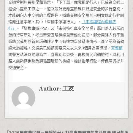
交通管制科長劉昆和表示，「下了車，你我都是行人」已成為交通工
程優化重點工作之一，道路設計更應重於確保舒適安全的步行空間，
才能朝向人本交通的目標邁進，道路交通安全規則已明文規定行經圓
環應注意事項，其中「車輛未停讓行人」、
「未禮讓環內車輛先
行」
、「變換車道不當」及「未保持行車安全間隔」屬用路人較常疏
忽的行車原則，考量新營圓環標線重新優化初期，部分用路人有不熟
悉路況或對於新圓環動線陌生而有違規舉發疑慮情形，甚至認為新動
線太過複雜，交通局已協調警察局先以未來3個月為宣導期，
宣導期
間警方執法以勸導為主，宣導期結束後，再視情況滾動檢討，以利用
路人能夠逐步熟悉遵循圓環新的標線、標誌指示行駛，俾保障與提升
交通安全。
Author:
工友
「2026屏東農民曆－屏境拾光」打造專屬屏東的生活風景 即日起限