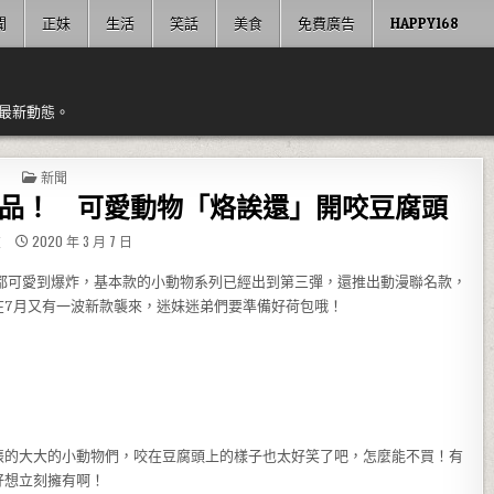
聞
正妹
生活
笑話
美食
免費廣告
HAPPY168
最新動態。
POSTED IN
新聞
品！ 可愛動物「烙誒還」開咬豆腐頭
友
2020 年 3 月 7 日
每一款都可愛到爆炸，基本款的小動物系列已經出到第三彈，還推出動漫聯名款，
在7月又有一波新款襲來，迷妹迷弟們要準備好荷包哦！
張的大大的小動物們，咬在豆腐頭上的樣子也太好笑了吧，怎麼能不買！有
好想立刻擁有啊！