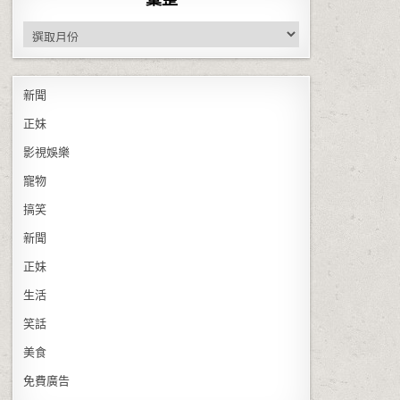
彙整
新聞
正妹
影視娛樂
寵物
搞笑
新聞
正妹
生活
笑話
美食
免費廣告