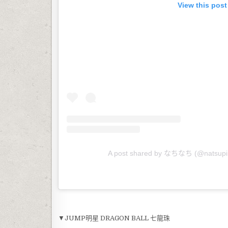
View this post
A post shared by なちなち (@natsup
▼JUMP明星 DRAGON BALL 七龍珠