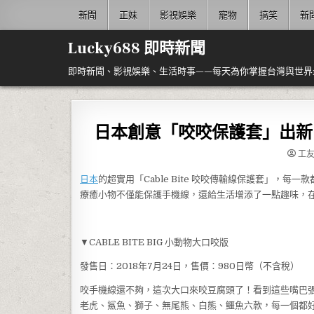
Skip to content
新聞
正妹
影視娛樂
寵物
搞笑
新
Lucky688 即時新聞
即時新聞、影視娛樂、生活時事——每天為你掌握台灣與世界
日本創意「咬咬保護套」出新
工
日本
的超實用「Cable Bite 咬咬傳輸線保護套」，
療癒小物不僅能保護手機線，還給生活增添了一點趣味，
▼CABLE BITE BIG 小動物大口咬版
發售日：2018年7月24日，售價：980日幣（不含稅）
咬手機線還不夠，這次大口來咬豆腐頭了！看到這些嘴巴
老虎、鯊魚、獅子、無尾熊、白熊、鱷魚六款，每一個都