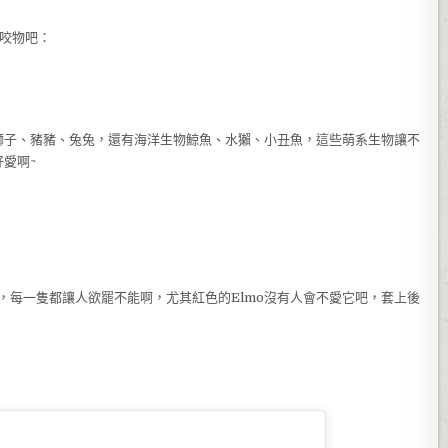
咬物吧：
獅子、豬豬、兔兔，還有海洋生物鯨魚、水獺、小丑魚，這些萌系生物讓不
愛啊~
d、Oscar，每一隻都讓人欲罷不能啊，尤其紅色的Elmo沒有人會不愛它吧，套上後