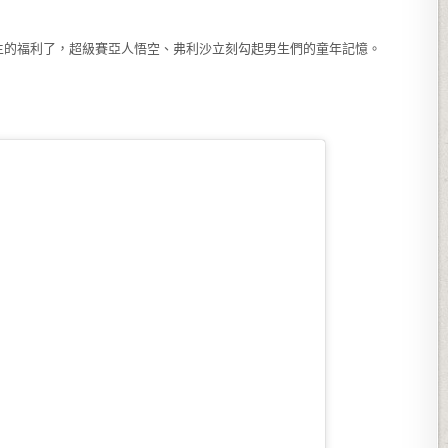
生的福利了，超級賽亞人悟空、弗利沙立刻勾起男生們的童年記憶。