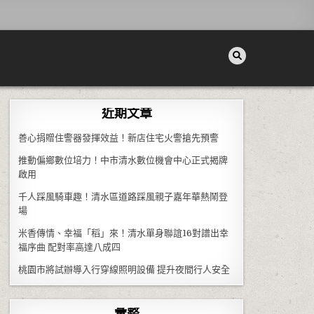
近期文章
善心捐贈住警器發揮效益！新店住宅火警搶先預警
推動偏鄉數位培力！中市清水數位機會中心正式揭牌
啟用
千人踩風騎車趣！清水區道路踩風親子嘉年華熱鬧登
場
米香傳情、幸福「稻」來！清水單身聯誼16對譜出幸
福序曲 配對率高達八成四
桃園市將試辦導入行穿線照明設備 提升夜間行人安全
彙整