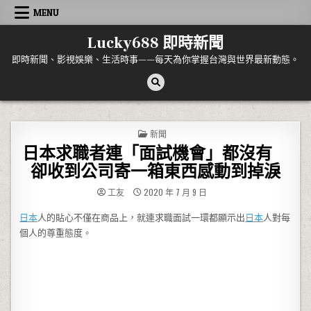
Skip to content
MENU
Lucky688 即時新聞
即時新聞、影視娛樂、生活時事——每天為你掌握台灣與世界最新動態。
POSTED IN
新聞
日本求職者連「面試機會」都沒有
卻收到公司寄一箱東西感動到掉淚
工友
2020 年 7 月 9 日
日本
人的貼心不僅在商品上，就連求職面試一環都顯示出
日本
人對每
個人的尊重態度。