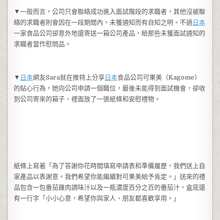
▼一般而言，公司只會聯絡成功進入面試階段的求職者，其他沒被聯
絡的求職者則會因在一段期間內，未獲通知而有自知之明。不過
日本
一家食品公司卻意外地還寄送一箱公司產品，給那些未獲面試通知的
求職者當作慰問品。
▼
日本
網友Sara就在推特上分享
日本
食品公司可果美（Kagome）
的貼心行為，她向公司申請一個職位，最後未能得到面試機會，卻收
到公司寄來的箱子，裡面放了一張紙條和安慰禮物。
紙條上寫著「為了答謝你花時間填寫申請表和準備履歷，我們送上自
家產品以表謝意。我們希望你能繼續對可果美給予肯定。」送來的禮
品包含一包番茄雞肉調味汁以及一瓶濃度百分之百的番茄汁，盒底還
有一行字「小小心意，希望你與家人、朋友都喜歡享用。」