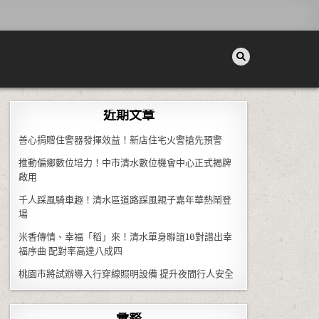
近期文章
善心捐贈住警器發揮效益！新店住宅火警搶先預警
推動偏鄉數位培力！中市清水數位機會中心正式揭牌
啟用
千人踩風騎車趣！清水區道路踩風親子嘉年華熱鬧登
場
米香傳情、幸福「稻」來！清水單身聯誼16對譜出幸
福序曲 配對率高達八成四
桃園市將試辦導入行穿線照明設備 提升夜間行人安全
彙整