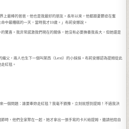
世界上最棒的爸爸，他也是我最好的朋友。長年以來，他都跟憂鬱症在奮
命中最糟糕的一天，當時我才13歲。」布莉安娜說。
外的驚喜。我非常感激我們現在的關係，她沒有必要撫養我長大，但她還是
娜的繼父，兩人也生下一個叫萊西（Lexi）的小妹妹。布莉安娜認為提姆從此
她走紅毯。
帶來一個問題：誰要牽妳走紅毯？我毫不猶豫，立刻就想到提姆！不過我決
親節時，他們全家聚在一起，她才拿出一張手寫的卡片給提姆，邀請他陪自