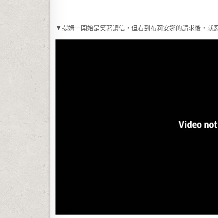
▼提姆一開始是笑著讀信，但看到布莉安娜的請求後，就