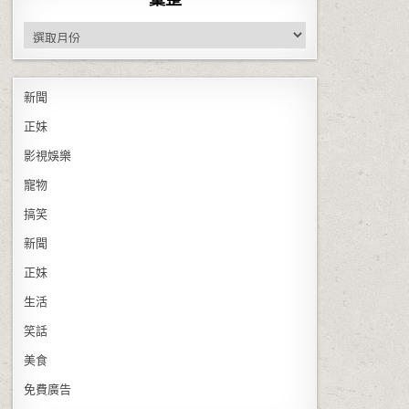
彙整
新聞
正妹
影視娛樂
寵物
搞笑
新聞
正妹
生活
笑話
美食
免費廣告