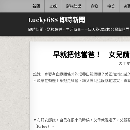
Skip to content
新聞
正妹
影視娛樂
寵物
搞笑
新
Lucky688 即時新聞
即時新聞、影視娛樂、生活時事——每天為你掌握台灣與世界
早就把他當爸！ 女兒請
工
誰說一定要有血緣關係才能培養出親情呢？美國加州21歲的布莉
不願意在婚禮上牽她走紅毯，繼父看到這段感動爆哭，真
▼布莉安娜說，自己在很小的時候，父母就離婚了，父親娶了
（Kylee）。