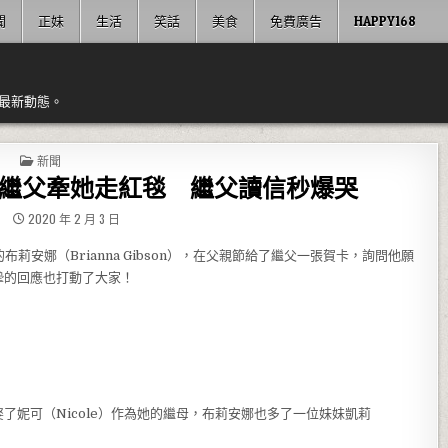
聞
正妹
生活
笑話
美食
免費廣告
HAPPY168
最新動態。
POSTED IN
新聞
繼父牽她走紅毯 繼父讀信秒爆哭
友
2020 年 2 月 3 日
安娜（Brianna Gibson），在父親節給了繼父一張賀卡，詢問他願
摯的回應也打動了大家！
妮可（Nicole）作為她的繼母，布莉安娜也多了一位妹妹凱莉