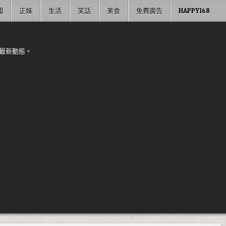
聞
正妹
生活
笑話
美食
免費廣告
HAPPY168
最新動態。