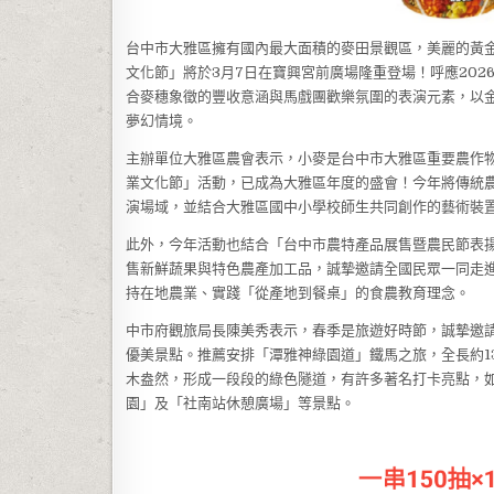
台中市大雅區擁有國內最大面積的麥田景觀區，美麗的黃金
文化節」將於3月7日在寶興宮前廣場隆重登場！呼應20
合麥穗象徵的豐收意涵與馬戲團歡樂氛圍的表演元素，以
夢幻情境。
主辦單位大雅區農會表示，小麥是台中市大雅區重要農作物
業文化節」活動，已成為大雅區年度的盛會！今年將傳統
演場域，並結合大雅區國中小學校師生共同創作的藝術裝
此外，今年活動也結合「台中市農特產品展售暨農民節表
售新鮮蔬果與特色農產加工品，誠摯邀請全國民眾一同走
持在地農業、實踐「從產地到餐桌」的食農教育理念。
中市府觀旅局長陳美秀表示，春季是旅遊好時節，誠摯邀
優美景點。推薦安排「潭雅神綠園道」鐵馬之旅，全長約1
木盎然，形成一段段的綠色隧道，有許多著名打卡亮點，
園」及「社南站休憩廣場」等景點。