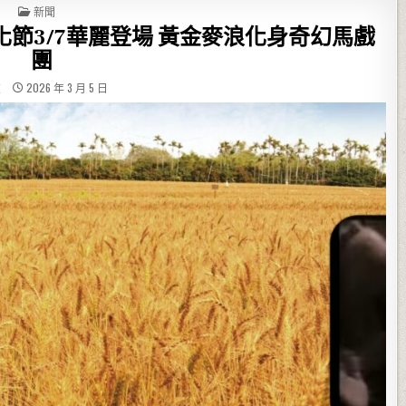
POSTED IN
新聞
節3/7華麗登場 黃金麥浪化身奇幻馬戲
團
友
2026 年 3 月 5 日