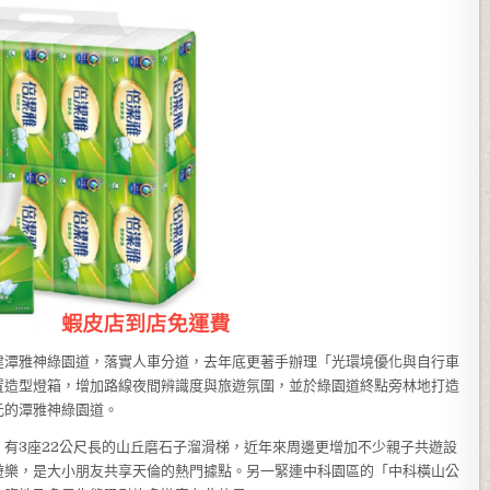
建潭雅神綠園道，落實人車分道，去年底更著手辦理「光環境優化與自行車
置造型燈箱，增加路線夜間辨識度與旅遊氛圍，並於綠園道終點旁林地打造
元的潭雅神綠園道。
有3座22公尺長的山丘磨石子溜滑梯，近年來周邊更增加不少親子共遊設
遊樂，是大小朋友共享天倫的熱門據點。另一緊連中科園區的「中科橫山公