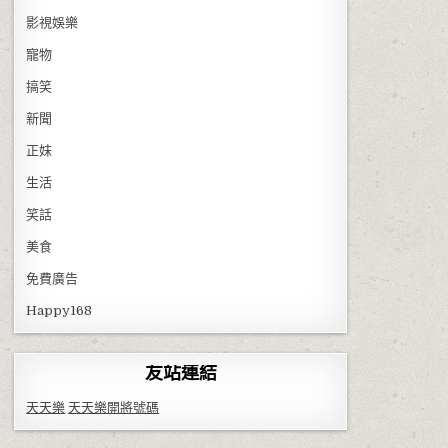
影視娛樂
寵物
搞笑
新聞
正妹
生活
笑話
美食
免費廣告
Happy168
友站連結
天天樂
天天樂開將號碼