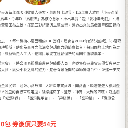
麥浪每年都吸引數萬人遊客、網紅打卡取景，115年度大雅區「小麥產業
26馬年，今年以「馬戲團」為核心意象，推出年度主題「麥穗蹦馬戲」，結
金黃麥田為主景，搭配五彩旗幡與主題裝置，營造出宛如馬戲團降臨田野的
之一，每年種植小麥面積約100公頃，農會自2004年起開始辦理「小麥產
農耕場域，轉化為兼具文化深度與想像力的節慶舞台，將田間與土地作為展
置，讓藝術走入生活，也讓民眾能在輕鬆愉快的氛圍中體驗農業。
揚大會」，將公開表揚模範農民與績優人員，也邀集各區農會及優質農民展
進大雅，感受小麥之鄉的魅力，趁著春暖花開的季節暢遊台中，並進一步支
請全國民眾，蒞臨小麥故鄉—大雅區來賞麥浪、聞麥香，順道暢遊大雅周邊
3.6公里的自行車專用道，路線經潭子、豐原、神岡、大雅等四區，沿途樹
如「S型彎道」、「觀飛機平台」、「碧綠橋」、「宮粉橋」、「戰車公