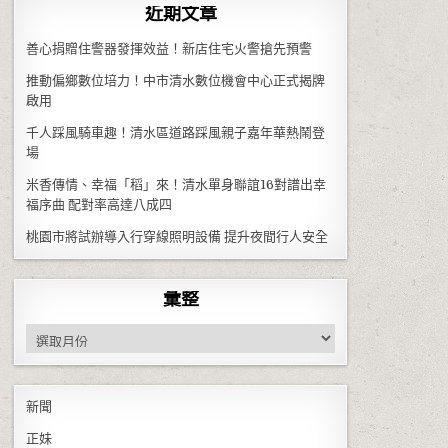
近期文章
善心捐贈住警器發揮效益！新店住宅火警搶先預警
推動偏鄉數位培力！中市清水數位機會中心正式揭牌
啟用
千人踩風騎車趣！清水區道路踩風親子嘉年華熱鬧登
場
米香傳情、幸福「稻」來！清水單身聯誼16對譜出幸
福序曲 配對率高達八成四
桃園市將試辦導入行穿線照明設備 提升夜間行人安全
彙整
彙整
新聞
正妹