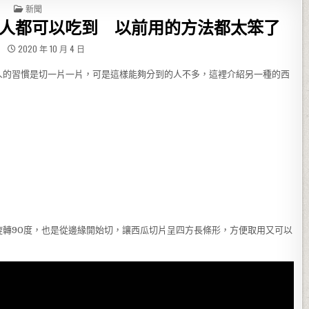
POSTED IN
新聞
人都可以吃到 以前用的方法都太笨了
2020 年 10 月 4 日
人的習慣是切一片一片，可是這樣能夠分到的人不多，這裡介紹另一種的西
旋轉90度，也是從邊緣開始切，讓西瓜切片呈四方長條形，方便取用又可以