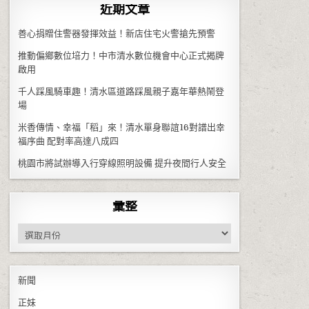
近期文章
善心捐贈住警器發揮效益！新店住宅火警搶先預警
推動偏鄉數位培力！中市清水數位機會中心正式揭牌
啟用
千人踩風騎車趣！清水區道路踩風親子嘉年華熱鬧登
場
米香傳情、幸福「稻」來！清水單身聯誼16對譜出幸
福序曲 配對率高達八成四
桃園市將試辦導入行穿線照明設備 提升夜間行人安全
彙整
彙整
新聞
正妹