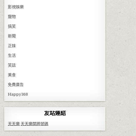
影視娛樂
寵物
搞笑
新聞
正妹
生活
笑話
美食
免費廣告
Happy168
友站連結
天天樂
天天樂開將號碼