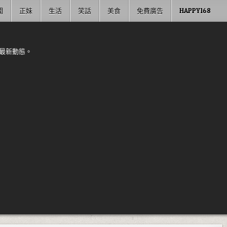
聞
正妹
生活
笑話
美食
免費廣告
HAPPY168
最新動態。