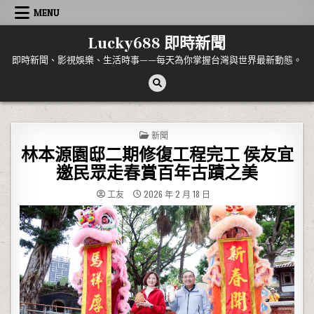
Skip to content
MENU
Lucky688 即時新聞
即時新聞、影視娛樂、生活時事——每天為你掌握台灣與世界最新動態。
POSTED IN
新聞
林本源園邸二期修復工程完工 侯友宜
邀民眾走春賞百年古蹟之美
工友
2026 年 2 月 18 日