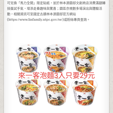
可兌換「馬力全開」限定貼紙，並於林本源園邸文創商店消費滿額轉
扭蛋試手氣，增添走春趣味與驚喜；園區亦規劃多場演出與體驗活
動，相關資訊可至國定古蹟林本源園邸官方網站
(https://www.linfamily.ntpc.gov.tw/)或粉絲專頁查詢。