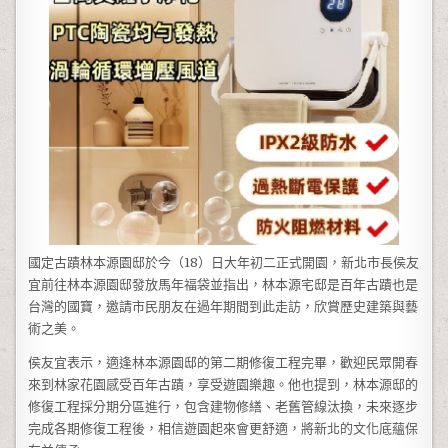
國定古蹟林本源園邸於今（18）日大年初二正式開園，新北市長侯友
宜前往林本源園邸發放馬年福袋並指出，林本源宅邸是百年古蹟也是
台灣的國寶，邀請市民朋友在過年期間到此走訪，欣賞歷史建築與藝
術之美。
侯友宜表示，適逢林本源園邸的第二期修復工程完畢，歡迎民眾開春
來到林家花園感受百年古蹟，享受遊園樂趣。他也提到，林本源邸的
修復工程採分期分區進行，包含建物修繕、老舊管線汰換，未來逐步
完成各期修復工程後，相信遊園起來會更舒適，將新北的文化底蘊保