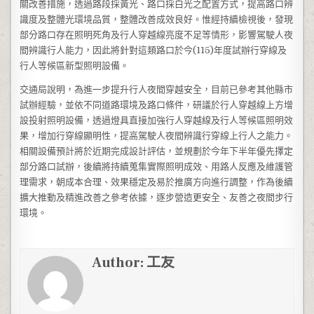
關改善措施，透過路段採黃光、路口採白光之配置方式，提高路口辨
識度及整體光環境品質，整體改善成效良好。惟經持續檢視後，發現
部分路口存在照明死角及行人穿越線亮度不足等情形，影響駕駛人夜
間辨識行人能力，因此將針對這類路口於今(115)年度試辦行穿線及
行人等候區新型照明設備。
交通局說明，為進一步提升行人夜間穿越安全，目前已參考其他縣市
試辦經驗，並依不同道路環境及路口條件，研議於行人穿越線上方增
設投射照明設備，透過燈具直接加強行人穿越線及行人等候區照明效
果，增加行穿線顯明性，提高駕駛人夜間辨識行穿線上行人之能力。
相關設備預計將於近期完成設計評估，並規劃於今年下半年優先擇定
部分路口試辦，後續將持續蒐集實際照明成效、用路人反應及維護管
理需求，朝成本合理、效果穩定及易於推廣方向進行調整，作為後續
擴大推動及精進改善之參考依據，逐步營造更安全、友善之夜間步行
環境。
Author:
工友