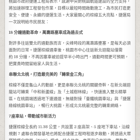
桃園市政府捷運工程局表示，感謝中央對桃園軌道建設的全力支持，
將加速辦理工程發包作業，目標以最短時間啟動施工，為市民打造更
安全、便捷、永續的捷運生活。大家最關心的棕線五大亮點，捷運局
一次說明給市民朋友：
18 分鐘通勤革命，萬壽路塞車成為過去式
對許多往返雙北的通勤族而言，尖峰時段的萬壽路壅塞，是每天必須
面對的日常。捷運棕線通車後，桃園市中心往返新北迴龍站僅需
約 18 分鐘，不再因塞車被迫提早半小時出門，通勤時間更可預期，
把寶貴時間留給家人與生活。
串聯北北桃，打造最完美的「轉乘金三角」
棕線不僅是龜山人的動脈，更是串聯北北桃的關鍵骨幹，在新北端迴
龍站可轉乘「中和新蘆線」及「土城樹林線」，快速進入雙北精華
區。在桃園端透過地下連通道，無縫對接「臺鐵桃園車站」與「捷運
綠線桃園車站」，暢行大桃園，形成北北桃最完整的轉乘網絡。
7座車站，帶動城市新活力
捷運棕線全長約 11.38 公里，共設置 2 座高架、5 座地下車站，沿線
規劃 7 處聯合開發基地也將配合捷運工程時程逐步啟動，將透過大眾