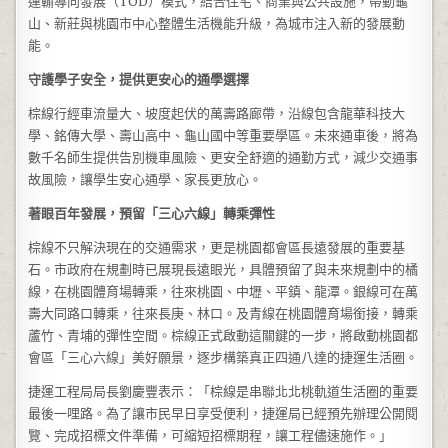
運輸導向發展（TOD）模式，結合住宅、商業與公共設施，帶動龜
山、新莊與桃園市中心整體生活機能升級，為城市注入新的發展動
能。
守護學子安全，提供更安心的通學選擇
棕線行經車流量大、坡度起伏的萬壽路廊帶，沿線包含龍華科技大
學、銘傳大學、壽山高中、龜山國中等重要學區。未來通車後，將為
數千名師生提供告別機車風險、更安全舒適的通勤方式，減少交通事
故風險，讓學生安心通學、家長更放心。
著眼百年發展，預留「三心六線」轉乘彈性
棕線不只解決現在的交通需求，更是桃園都會區長遠發展的重要基
石。市政府在規劃時已展現長遠眼光，具體預留了與未來規劃中的橘
線，在桃園體育場轉乘，往來桃園、中壢、平鎮、龍潭。銀線可在萬
壽大同路口轉乘，往來長庚、林口。及青線在桃園體育場銜接，轉乘
蘆竹、青埔的彈性空間。棕線正式啟動這關鍵的一步，將啟動桃園都
會區「三心六線」美好願景，逐步構築真正四通八達的捷運生活圈。
捷運工程局局長劉慶豐表示：「棕線是串聯北北桃軌道生活圈的重要
最後一哩路。為了讓市民早日享受便利，捷運局已經預先辦理公開閱
覽、完成招標文件準備，可縮短招標期程，讓工程儘速施作。」