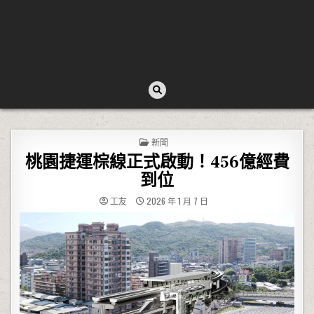
POSTED IN
新聞
桃園捷運棕線正式啟動！456億經費
到位
工友
2026 年 1 月 7 日