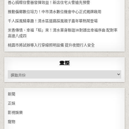
善心捐贈住警器發揮效益！新店住宅火警搶先預警
推動偏鄉數位培力！中市清水數位機會中心正式揭牌啟用
千人踩風騎車趣！清水區道路踩風親子嘉年華熱鬧登場
米香傳情、幸福「稻」來！清水單身聯誼16對譜出幸福序曲 配對率
高達八成四
桃園市將試辦導入行穿線照明設備 提升夜間行人安全
彙整
彙整
新聞
正妹
影視娛樂
寵物