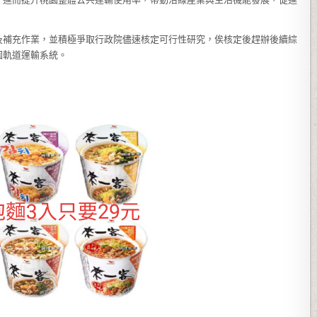
及補充作業，並積極爭取行政院儘速核定可行性研究，俟核定後趕辦後續綜
園軌道運輸系統。