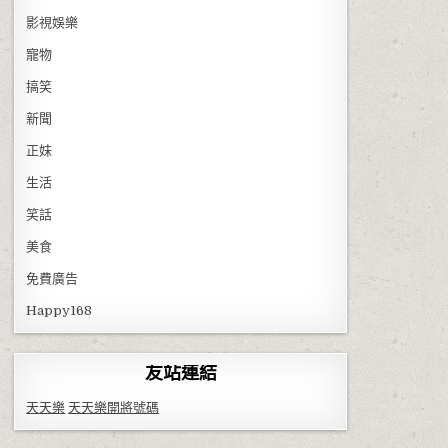
影視娛樂
寵物
搞笑
新聞
正妹
生活
笑話
美食
免費廣告
Happy168
友站連結
天天樂
天天樂開將號碼