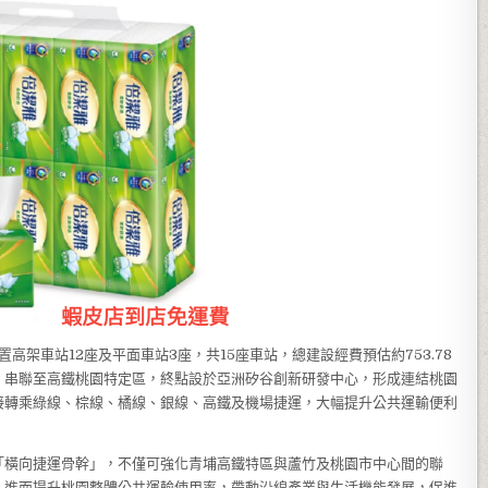
置高架車站12座及平面車站3座，共15座車站，總建設經費預估約753.78
，串聯至高鐵桃園特定區，終點設於亞洲矽谷創新研發中心，形成連結桃園
接轉乘綠線、棕線、橘線、銀線、高鐵及機場捷運，大幅提升公共運輸便利
「橫向捷運骨幹」，不僅可強化青埔高鐵特區與蘆竹及桃園市中心間的聯
；進而提升桃園整體公共運輸使用率，帶動沿線產業與生活機能發展，促進