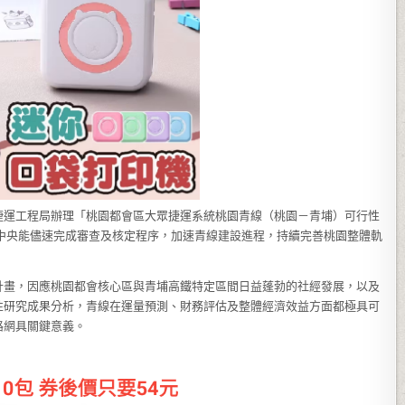
捷運工程局辦理「桃園都會區大眾捷運系統桃園青線（桃園－青埔）可行性
期盼中央能儘速完成審查及核定程序，加速青線建設進程，持續完善桃園整體軌
計畫，因應桃園都會核心區與青埔高鐵特定區間日益蓬勃的社經發展，以及
性研究成果分析，青線在運量預測、財務評估及整體經濟效益方面都極具可
路網具關鍵意義。