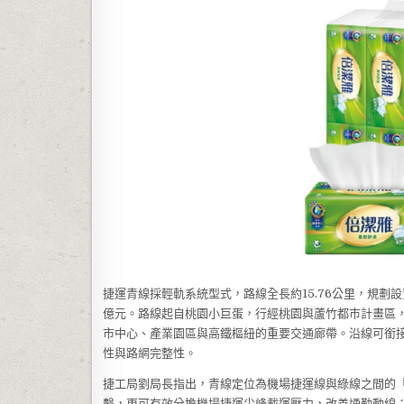
捷運青線採輕軌系統型式，路線全長約15.76公里，規劃設
億元。路線起自桃園小巨蛋，行經桃園與蘆竹都市計畫區
市中心、產業園區與高鐵樞紐的重要交通廊帶。沿線可銜
性與路網完整性。
捷工局劉局長指出，青線定位為機場捷運線與綠線之間的
繫，更可有效分擔機場捷運尖峰載運壓力，改善通勤動線