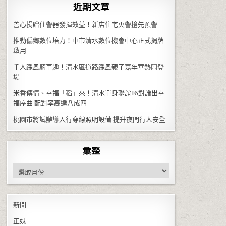
近期文章
善心捐贈住警器發揮效益！新店住宅火警搶先預警
推動偏鄉數位培力！中市清水數位機會中心正式揭牌
啟用
千人踩風騎車趣！清水區道路踩風親子嘉年華熱鬧登
場
米香傳情、幸福「稻」來！清水單身聯誼16對譜出幸
福序曲 配對率高達八成四
桃園市將試辦導入行穿線照明設備 提升夜間行人安全
彙整
彙整
新聞
正妹