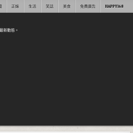
聞
正妹
生活
笑話
美食
免費廣告
HAPPY168
最新動態。