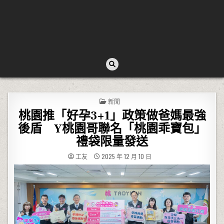
POSTED IN
新聞
桃園推「好孕3+1」政策做爸媽最強
後盾 Y桃園哥聯名「桃園乖寶包」
禮袋限量發送
工友
2025 年 12 月 10 日