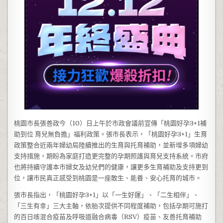
桃園市長張善政今（10）日上午於市政會議前宣傳「桃園好孕3+1補
助到位 育兒無負擔」福利政策。張市長表示，「桃園好孕3+1」生育
政策整合近兩年婦幼局陸續推出的生育與托育補助，並新增多項婦幼
支持措施，期盼為家庭打造更完整的孕期照護與育兒支持系統。市府
也將持續守護本市婦女及幼兒們的健康，讓更多生育補助及支持更到
位，讓市民真正感受到桃園是一座敢生、能養、安心托育的城市。
張市長指出，「桃園好孕3+1」以「一生好運」、「二生相伴」、
「三生有幸」三大主軸，依胎次提供不同程度補助，包括孕期可施打
的百日咳混合疫苗及呼吸道融合病毒（RSV）疫苗、友善托育補助