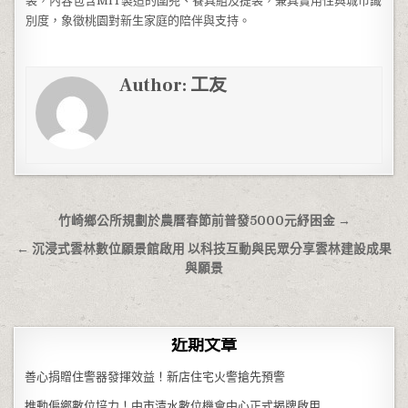
袋，內容包含MIT製造的圍兜、餐具組及提袋，兼具實用性與城市識
別度，象徵桃園對新生家庭的陪伴與支持。
Author:
工友
文章導覽
竹崎鄉公所規劃於農曆春節前普發5000元紓困金 →
← 沉浸式雲林數位願景館啟用 以科技互動與民眾分享雲林建設成果
與願景
近期文章
善心捐贈住警器發揮效益！新店住宅火警搶先預警
推動偏鄉數位培力！中市清水數位機會中心正式揭牌啟用