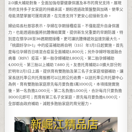
2.0擴大補助對象，全面加強母嬰健康保護及本市的育兒支持，展現
市府支持多子女家庭的持續承諾，期盼透過政策盤整與加碼，使準父
母能清楚掌握可運用資源，在完善支持下更安心迎接新生命。
婦幼局長杜慈容表示，孕婦在孕期接種疫苗，不僅能提升自身保護
力，也能透過胎盤將抗體傳給寶寶，提供新生兒重要的早期防護，特
別是在懷孕28至36週期間接種，更可讓抗體傳遞效益達到最大化。
「桃園好孕3+1」中的疫苗補助將自明（115）年1月1日起實施，首先
是每位孕婦百日咳混合疫苗全面補助1,800元；另外孕婦呼吸道融合
病毒（RSV）疫苗，第一胎孕婦補助1,800元、第二胎孕婦補助
4,000元、第三胎以上補助 7,680 元。友善托育補助2.0擴大部分則
於明年2月1日上路，提供育有雙胞胎及第三名子女家庭增額補助，讓
家長送托準公共托育服務可以比照公托收費。以送托準公共托嬰中心
為例，育有雙胞胎家庭原先每月要負擔1萬1000元，本項措施實施
後，第一名負擔2,000元、第二名負擔1,000元，合計每月只要負擔
3000元即可；而育有第三名子女家庭，原先每月要負擔4,000元，
全部都由政府補助，減輕多胞胎家庭的育兒壓力。