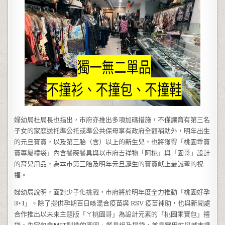
婦幼局杜局長也指出，市府亦推出多項加碼措施，不僅讓育有第三名
子女的家庭送托準公托或準公共保母享有政府全額補助外，明年出生
的元旦寶寶，以及第三胎（含）以上的新生兒，也將獲得「桃園乖寶
寶專屬禮袋」內含餐碗餐具與以市府吉祥物「阿桃」與「園哥」設計
的育兒用品，為本市第三胎及明年元旦誕生的寶寶獻上最誠摯的祝
福。
婦幼局說明，面對少子化挑戰，市府將於明年度全力推動「桃園好孕
3+1」。除了提供孕期百日咳混合疫苗與 RSV 疫苗補助，也與新聞處
合作推出以未來主題版「ㄚ桃園哥」為設計元素的「桃園乖寶包」禮