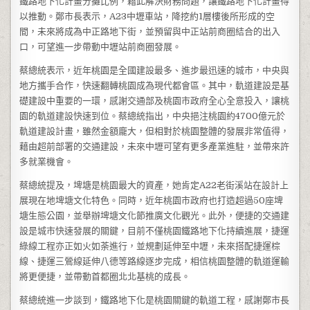
鐵路地下化計畫分攤比例，藉此解決財務問題，讓鐵路地下化計畫得
以推動。鄭市長表示，A23中壢車站，降挖約1層樓後所形成的空
間，未來將成為中正路地下街，並預留與中正站前商圈結合的出入
口，可望進一步帶動中壢站前商圈發展。
蔡總統表示，近年桃園是全國建設最多、進步最迅速的城市，中央與
地方攜手合作，快速翻轉桃園成為現代都會區。其中，軌道建設是基
礎建設中重要的一環，感謝交通部及桃園市政府全心全意投入，讓桃
園的軌道建設快速到位。蔡總統指出，中央挹注桃園約4700億元於
軌道建設計畫，雖然金額龐大，但相對於桃園整體的發展非常值得，
藉由超前部署的交通建設，未來中壢可望有更多產業進駐，並帶來許
多就業機會。
蔡總統提及，埤塘是桃園最大的資產，她肯定A22老街溪站在設計上
展現在地埤塘文化特色。同時，近年桃園市政府也打造超過50座埤
塘生態公園，並舉辦埤塘文化節推廣文化觀光。此外，便捷的交通建
設是城市快速發展的關鍵，目前不僅桃園鐵路地下化持續進展，捷運
綠線工程亦正如火如荼進行，並規劃延伸至中壢，未來搭配捷運棕
線、捷運三鶯線延伸八德等路線逐步完成，相信桃園整體的軌道運輸
將更便捷，並帶動首都圈北北基桃的成長。
蔡總統進一步談到，鐵路地下化是桃園關鍵的軌道工程，感謝鄭市長