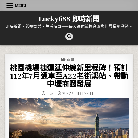
Skip to content
MENU
Lucky688 即時新聞
即時新聞、影視娛樂、生活時事——每天為你掌握台灣與世界最新動態。
POSTED IN
新聞
桃園機場捷運延伸線新里程碑！預計
112年7月通車至A22老街溪站、帶動
中壢商圈發展
工友
2022 年 11 月 22 日