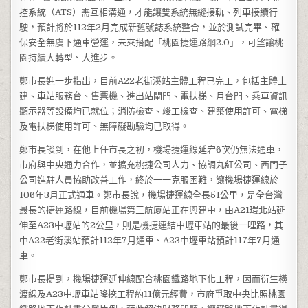
控系統（ATS）需互相溝通，才能讓雙系統無縫接軌、列車接續行
駛，預計將於112年2月完成新舊號誌系統整合，並於測試完畢、確
保安全無虞下通車營運，未來搭配「桃園捷運路網2.0」，可望讓桃
園持續大轉型、大進步。
鄭市長進一步指出，目前A22老街溪站主體工程已完工，包括主體土
建、車站服務台、售票機、進出站閘門、電扶梯、月台門、乘車資訊
顯示器等設備均已就位；消防檢查、竣工檢查、建築使用許可、電梯
及電扶梯使用許可、無障礙勘驗均已取得。
鄭市長談到，在他上任市長之初，機場捷運線延宕6次仍無法通車，
市府與中央通力合作，並擴充桃捷公司人力、協調丸紅公司、西門子
公司進駐人員協助改善工作，終於一一克服困難，讓機場捷運線於
106年3月正式通車。鄭市長說，機場捷運線全長51公里，是全台灣
最長的捷運路線，目前機場第三航廈站正在興建中，由A21環北站延
伸至A23中壢站的2公里，則是機捷連結中壢車站的最後一哩路，其
中A22老街溪站預計112年7月通車、A23中壢車站預計117年7月通
車。
鄭市長提到，機場捷運延伸線配合桃園鐵路地下化工程，因而衍生橫
渡線及A23中壢車站降挖工程約11億元經費，市府爭取中央比照桃園