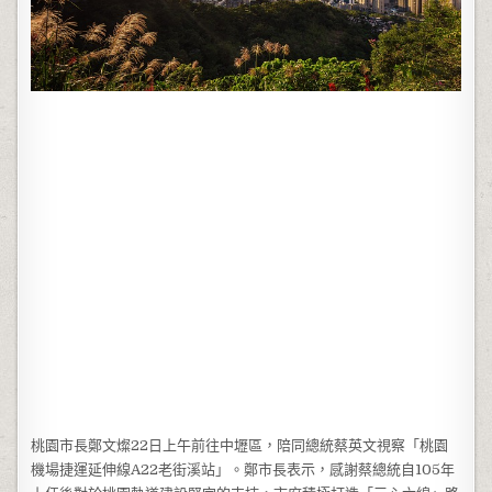
桃園市長鄭文燦22日上午前往中壢區，陪同總統蔡英文視察「桃園
機場捷運延伸線A22老街溪站」。鄭市長表示，感謝蔡總統自105年