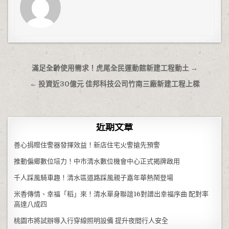
文章導覽
滿足全齡使用需求！虎尾全民運動館新建工程動土 →
← 投資近30億元 佳邦科技公司竹南三廠新建工程上樑
近期文章
善心捐贈住警器發揮效益！新店住宅火警搶先預警
推動偏鄉數位培力！中市清水數位機會中心正式揭牌啟用
千人踩風騎車趣！清水區道路踩風親子嘉年華熱鬧登場
米香傳情、幸福「稻」來！清水單身聯誼16對譜出幸福序曲 配對率
高達八成四
桃園市將試辦導入行穿線照明設備 提升夜間行人安全