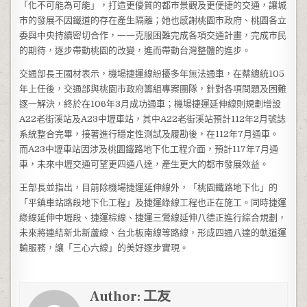
「化不可能為可能」，打造更優質的都市景觀及更便捷的交通，讓城
市的發展不因鐵道的存在產生隔離；她也感謝桃園市政府、桃園各立
委與中央持續密切合作，一一克服困難完成各項交通計畫，完成市民
的期待，逐步帶動桃園的改變，進而帶動台灣整體的進步。
交通部長王國材表示，機場捷運線紛擾多年無法通車，在蔡總統105
年上任後，交通部與桃園市政府籌組專案團隊，針對各項問題及困難
逐一解決，終於在106年3月成功通車；機場捷運延伸線則規劃增設
A22老街溪站及A23中壢車站，其中A22老街溪站預計112年2月號誌
系統整合完畢，接著進行穩定性測試及履勘後，在112年7月通車。
而A23中壢車站因涉及桃園鐵路地下化工程介面，預計117年7月通
車，未來中壢交通可望更四通八達，產生更大的都市發展效益。
王部長並指出，目前除機場捷運延伸線外，「桃園鐵路地下化」的
「平鎮車站路段地下化工程」及捷運綠線工程也正在施工。同時捷運
綠線延伸中壢段、捷運棕線、捷運三鶯線延伸八德正進行綜合規劃，
未來將連結新北新蘆線、台北板南線等路線，形成四通八達的軌道運
輸服務，讓「三心六線」的美好逐步實現。
Author:
工友