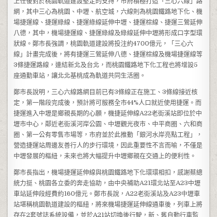
上任後對於桃園軌道建設堅定的支持，市府積極打造「三心六線」路
網，其中三心為桃園、中壢、航空城，六線則為桃園鐵路地下化、機
場捷運線、捷運綠線、捷運綠線延伸中壢、捷運棕線、捷運三鶯延伸
八德，其中，機場捷運線、捷運綠線及綠線延伸中壢將形成口字型環
狀線。鄭市長強調，桃園軌道建設將投注約4700億元，「三心六
線」計畫完成後，將有捷運三鶯延伸八德、捷運棕線及機場捷運線等
3條捷運路線，連結新北及台北，而桃園鐵路地下化工程也將增設5
座通勤車站，讓北北基桃成為軌道共同生活圈。
鄭市長說明，三心六線路網目前已有3條線正在施工、3條線接近核
定，第一階段完成後，預計將可服務全市44%人口就近使用捷運。而
捷運進入中壢是鄉親長期的心願，機捷延伸線A22老街溪站即位於中
壢市中心，鄰近老街溪河岸公園、中壢觀光夜市、中平商圈、六和商
圈、第一公有零售市場等，市府並於此推動「銀河水岸亮點工程」，
營造捷運站周邊友善行人的步行環境，因此重要性不言而喻，不僅是
中壢發展的樞紐，未來也將大幅提升中壢鄉親在交通上的便利性。
鄭市長指出，機場捷運延伸線與桃園鐵路地下化環環相扣，感謝蔡總
統力挺、桃園各立委的奔走協助，由中央補助A21環北站至A23中壢
車站延伸段經費約160億元。鄭市長說，A22老街溪站及A23中壢車
站堪稱桃園軌道建設的樞紐，將來機場捷運延伸線通車後，列車上將
存在2套號誌系統設備，並於A21站切換後行駛，新、舊自動行車監