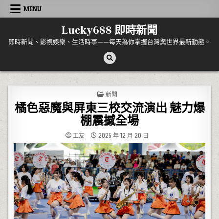
Skip to content
MENU
Lucky688 即時新聞
即時新聞、影視娛樂、生活時事——每天為你掌握台灣與世界最新動態。
POSTED IN
新聞
橘色惡魔與屏東三校交流演出 魅力爆
棚震撼全場
工友
2025 年 12 月 20 日