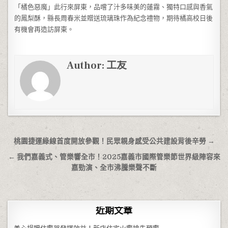
「橘色惡魔」此行來屏東，品嚐了汁多味美的蓮霧、獨特口感與香氣
的鳳梨酥，縣長周春米並贈送琉璃珠作為紀念禮物，期待橘高校日後
有機會再造訪屏東。
Author:
工友
文章導覽
桃園捷運綠線首度開放參觀！民眾親身感受公共建設背後辛勞 →
← 我們嘉義式、管樂響全市！2025嘉義市國際管樂節世界級陣容來
嘉勁演、全市沸騰樂聲不斷
近期文章