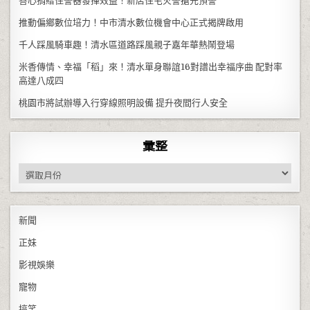
善心捐贈住警器發揮效益！新店住宅火警搶先預警
推動偏鄉數位培力！中市清水數位機會中心正式揭牌啟用
千人踩風騎車趣！清水區道路踩風親子嘉年華熱鬧登場
米香傳情、幸福「稻」來！清水單身聯誼16對譜出幸福序曲 配對率
高達八成四
桃園市將試辦導入行穿線照明設備 提升夜間行人安全
彙整
彙整
新聞
正妹
影視娛樂
寵物
搞笑