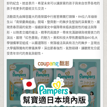
好的紀念。她並表示，希望未來可以讓屏東的孩子與來自世界各地的
孩子有更多的藝術文化交流。
活動首先由陣容龐大的南榮國中行進管樂團打頭陣，84位八年級新
生以「南榮慶典組曲」開場，整齊劃一的舞步及堅強的演奏實力，展
現青春昂揚的氣勢。接續屏東女中儀隊帶來極具藝術性的槍法與隊
形，以剛柔交織的槍法、精準的高踏步，帶來充滿韻律與視覺張力的
演出，展現「紅色薔薇」的魅力。美和科技大學熊鷹儀隊由60名大
學儲備軍官組成，以嚴謹隊形、俐落槍法與具有活力的舞步，呈現出
大學儀隊獨有的軍儀美學，演出節奏強烈、氣勢磅礴，讓觀眾充分感
受青年世代的勇氣與韌性。