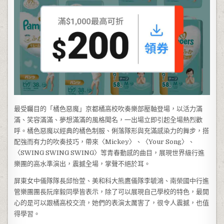
最受矚目的「橘色惡魔」京都橘高校吹奏樂部壓軸登場，以活力滿
滿、笑容滿滿、夢想滿滿的風格聞名，一出場立即引起全場熱烈歡
呼。橘色惡魔以經典的橘色制服、俐落隊形與充滿感染力的舞步，搭
配強而有力的吹奏技巧，帶來〈Mickey〉、〈Your Song〉、
〈SWING SWING SWING〉等青春動感的曲目，展現世界級行進
樂團的高水準演出，震撼全場，掌聲不絕於耳。
屏東女中儀隊隊長邱怡萱、美和科大熊鷹儀隊李毓鴻、南榮國中行進
管樂團團長阮庠毅同學皆表示，除了可以展現自己學校的特色，最開
心的是可以跟橘高校交流，她們的表演太厲害了，很令人震撼，也值
得學習。