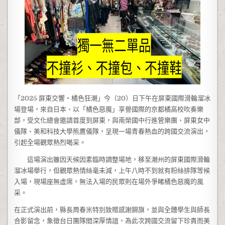
「2025 屏東交響・橘色狂潮」今（20）日下午在屏東國際滑輪溜冰
場登場，來自日本、以「橘色惡魔」享譽國際的京都橘高校吹奏樂
部，受文化總會邀請首度到屏東，與南榮國中行進管樂團、屏東女中
儀隊、美和科技大學熊鷹儀隊，呈現一場青春熱血的跨國交流演出，
引起全場觀眾熱烈喝采。
這場演出雖因天候因素臨時調整場地，移至潮州的屏東國際滑輪
溜冰場舉行，但觀眾熱情絲毫未減，上午八時不到就有粉絲排隊等候
入場，現場座無虛席，無法入場的民眾則在場外爭睹橘色惡魔的風
采。
在正式演出前，縣長周春米特別致贈感謝錦旗，並與全體學生與師長
合影留念，象徵台日團隊間深厚情誼，為此次跨國交流留下珍貴而美