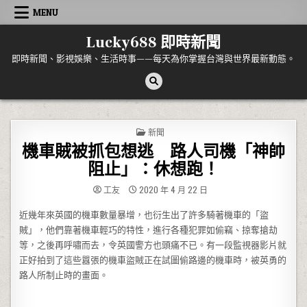
Skip to content
MENU
Lucky688 即時新聞
即時新聞、影視娛樂、生活時事——每天為你掌握台灣與世界最新動態。
POSTED IN
新聞
機車賊被抓包想逃 路人司機「神帥
阻止」：休想跑！
工友
2020 年 4 月 22 日
近幾年來英國的機車數量暴增，也衍生出了許多騎著機車的「盜
賊」，他們靠著機車輕巧的特性，進行各種犯罪如偷竊、掠奪搶劫
等，之後再呼嘯而去，令英國警方也頭痛不已。有一段監視器影片就
正好拍到了這些囂張的機車盜賊正在試圖偷路邊的機車時，被英勇的
路人所制止時的畫面。