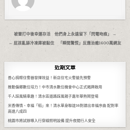
文章導覽
被雷打中後幸運存活 他們身上永遠留下「閃電吻痕」 →
← 屁孩亂舔冷凍庫被黏住 「瞬間驚慌」反應治癒1600萬網友
近期文章
善心捐贈住警器發揮效益！新店住宅火警搶先預警
推動偏鄉數位培力！中市清水數位機會中心正式揭牌啟用
千人踩風騎車趣！清水區道路踩風親子嘉年華熱鬧登場
米香傳情、幸福「稻」來！清水單身聯誼16對譜出幸福序曲 配對率
高達八成四
桃園市將試辦導入行穿線照明設備 提升夜間行人安全