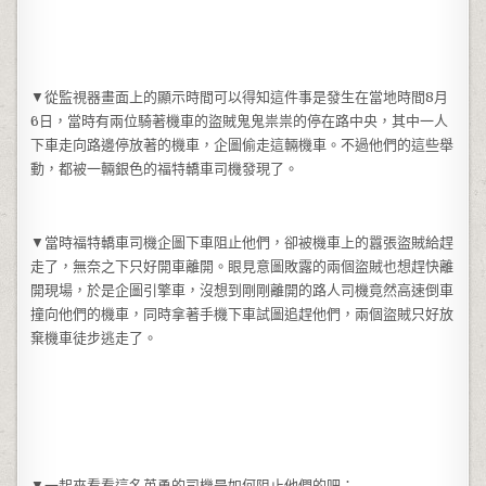
▼從監視器畫面上的顯示時間可以得知這件事是發生在當地時間8月
6日，當時有兩位騎著機車的盜賊鬼鬼祟祟的停在路中央，其中一人
下車走向路邊停放著的機車，企圖偷走這輛機車。不過他們的這些舉
動，都被一輛銀色的福特轎車司機發現了。
▼當時福特轎車司機企圖下車阻止他們，卻被機車上的囂張盜賊給趕
走了，無奈之下只好開車離開。眼見意圖敗露的兩個盜賊也想趕快離
開現場，於是企圖引擎車，沒想到剛剛離開的路人司機竟然高速倒車
撞向他們的機車，同時拿著手機下車試圖追趕他們，兩個盜賊只好放
棄機車徒步逃走了。
▼一起來看看這名英勇的司機是如何阻止他們的吧：