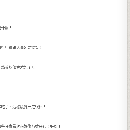
說什麼！
銀行行員跟店員還要搞笑！
，然後放個金烤架了吧！
以吃了，這樣感覺一定很棒！
那些牙齒看起來好像有蛀牙耶！好噁！