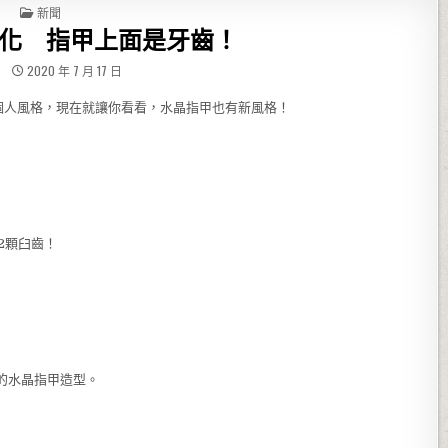
POSTED IN
新聞
化 指甲上面是牙齒！
2020 年 7 月 17 日
個人風格，現在就讓你看看，水晶指甲也有新風格！
2顆臼齒！
酸的水晶指甲造型。