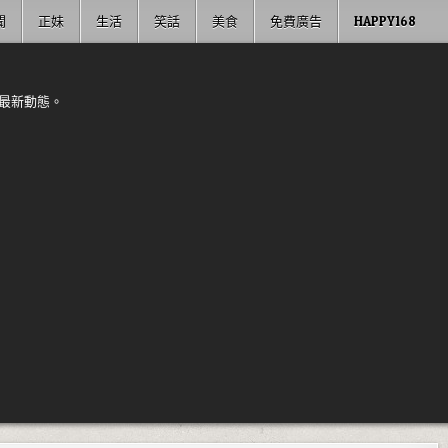
聞
正妹
生活
笑話
美食
免費廣告
HAPPY168
最新動態。