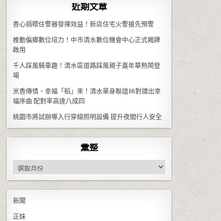
近期文章
善心捐贈住警器發揮效益！新店住宅火警搶先預警
推動偏鄉數位培力！中市清水數位機會中心正式揭牌
啟用
千人踩風騎車趣！清水區道路踩風親子嘉年華熱鬧登
場
米香傳情、幸福「稻」來！清水單身聯誼16對譜出幸
福序曲 配對率高達八成四
桃園市將試辦導入行穿線照明設備 提升夜間行人安全
彙整
彙整
新聞
正妹