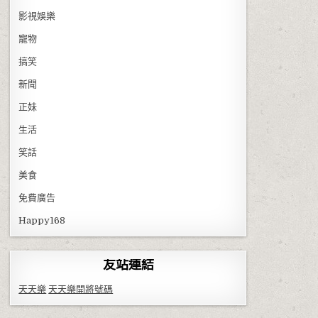
影視娛樂
寵物
搞笑
新聞
正妹
生活
笑話
美食
免費廣告
Happy168
友站連結
天天樂
天天樂開將號碼