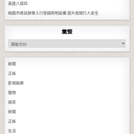
高達八成四
桃園市將試辦導入行穿線照明設備 提升夜間行人安全
彙整
彙整
新聞
正妹
影視娛樂
寵物
搞笑
新聞
正妹
生活