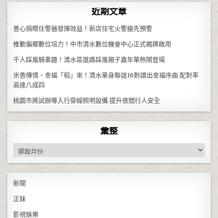
近期文章
善心捐贈住警器發揮效益！新店住宅火警搶先預警
推動偏鄉數位培力！中市清水數位機會中心正式揭牌啟用
千人踩風騎車趣！清水區道路踩風親子嘉年華熱鬧登場
米香傳情、幸福「稻」來！清水單身聯誼16對譜出幸福序曲 配對率
高達八成四
桃園市將試辦導入行穿線照明設備 提升夜間行人安全
彙整
彙整
新聞
正妹
影視娛樂