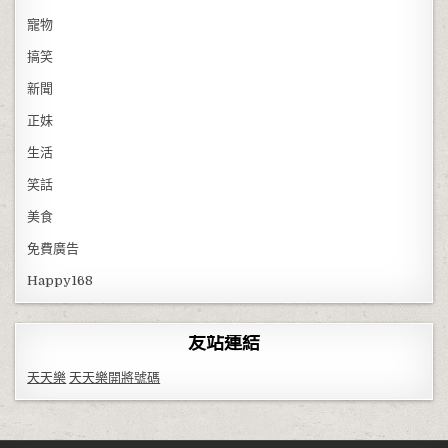
寵物
搞笑
新聞
正妹
生活
笑話
美食
免費廣告
Happy168
友站連結
天天樂
天天樂開將號碼