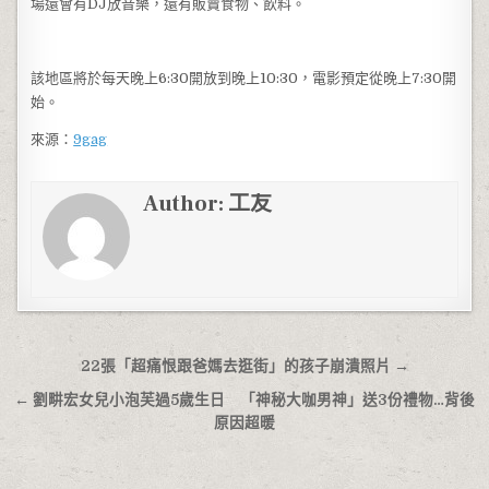
場還會有DJ放音樂，還有販賣食物、飲料。
該地區將於每天晚上6:30開放到晚上10:30，電影預定從晚上7:30開
始。
來源：
9gag
Author:
工友
文章導覽
22張「超痛恨跟爸媽去逛街」的孩子崩潰照片 →
← 劉畊宏女兒小泡芙過5歲生日 「神秘大咖男神」送3份禮物…背後
原因超暖