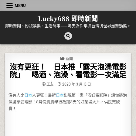
Skip to content
MENU
Lucky688 即時新聞
即時新聞、影視娛樂、生活時事——每天為你掌握台灣與世界最新動態。
POSTED IN
新聞
沒有更狂！ 日本推「露天泡澡電影
院」 喝酒、泡澡、看電影一次滿足
工友
2020 年 3 月 13 日
沒有人比
日本
人更狂！最近
日本
出現第一家「浴缸電影院」讓你邊泡
澡邊享受電影！8月份將將舉行為期3天的好萊塢大片，供民眾欣
賞！