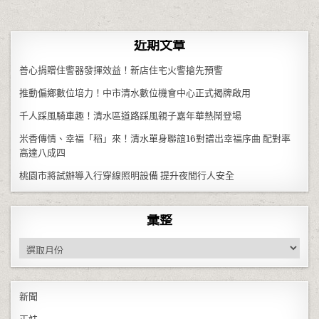
近期文章
善心捐贈住警器發揮效益！新店住宅火警搶先預警
推動偏鄉數位培力！中市清水數位機會中心正式揭牌啟用
千人踩風騎車趣！清水區道路踩風親子嘉年華熱鬧登場
米香傳情、幸福「稻」來！清水單身聯誼16對譜出幸福序曲 配對率
高達八成四
桃園市將試辦導入行穿線照明設備 提升夜間行人安全
彙整
彙整
新聞