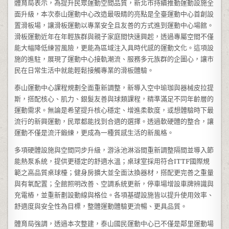
體育局表示，為提升民眾運動空間品質，新北市持續推動運動設施全
面升級，本次泰山運動中心改造最吸睛的亮點是全臺運動中心首創設
置滑板場，讓滑板運動以專業安全且友善的方式進到運動中心場館。
滑板運動近年在年輕族群與親子家庭間快速興起，透過專屬空間不僅
能大幅降低練習風險，更能為區域注入具時代感的運動文化。這項設
施的進駐，展現了運動中心接軌潮流、服務多元族群的企圖心，讓市
民在日常生活中就能輕鬆接觸專業的滑板體驗。
泰山運動中心課程規劃全面重新調整，新導入空中瑜珈與器械皮拉提
斯，搭配核心、肌力、銀髮友善與球類課程，精準滿足不同年齡層的
運動需求。無論是希望提升核心穩定、增進柔軟度，或想體驗時下最
流行的新興運動，民眾都能找到合適的選擇。透過軟硬體的整合，讓
運動不僅是流汗鍛練，更成為一種質感生活的新風格。
多項硬體設施與空間同步升級，游泳池淋浴間重新調整隔間並導入節
能熱泵系統，提供更穩定的舒適水溫；桌球室採用符合ITTF國際規
範之高品質桌球檯；健身房擴大並全面汰換器材，搭配更完善之重量
與有氧配置；全館照明改善、空調系統更新，停車場增設車牌辨識與
充電樁，並重新劃設動線與格位。各項基礎設施皆以提升使用效率、
舒適度與安全性為目標，整體運動體驗更流暢、更具品質。
體育局強調，透過本次整建，泰山國民運動中心已不僅是鄰里運動場