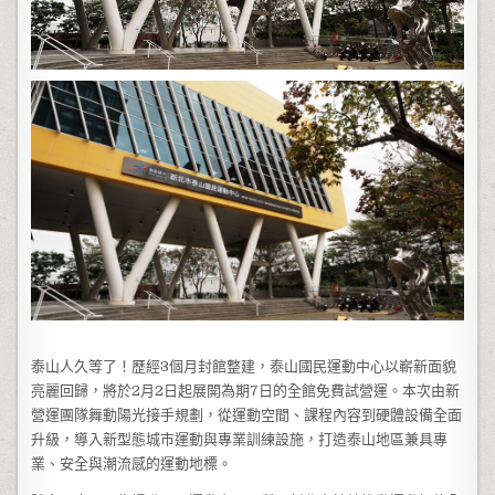
泰山人久等了！歷經3個月封館整建，泰山國民運動中心以嶄新面貌
亮麗回歸，將於2月2日起展開為期7日的全館免費試營運。本次由新
營運團隊舞動陽光接手規劃，從運動空間、課程內容到硬體設備全面
升級，導入新型態城市運動與專業訓練設施，打造泰山地區兼具專
業、安全與潮流感的運動地標。