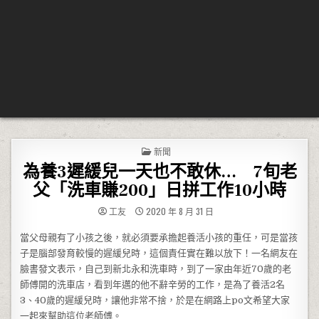
POSTED IN
新聞
為養3遲緩兒一天也不敢休… 7旬老
父「洗車賺200」日拼工作10小時
工友
2020 年 8 月 31 日
當父母親有了小孩之後，就必須要承擔起養活小孩的重任，可是當孩
子是腦部發育較慢的遲緩兒時，這個責任實在難以放下！一名網友在
臉書發文表示，自己到新北永和洗車時，到了一家由年近70歲的老
師傅開的洗車店，看到年邁的他不辭辛勞的工作，是為了養活2名
3、40歲的遲緩兒時，讓他非常不捨，於是在網路上po文希望大家
一起來幫助這位老師傅。