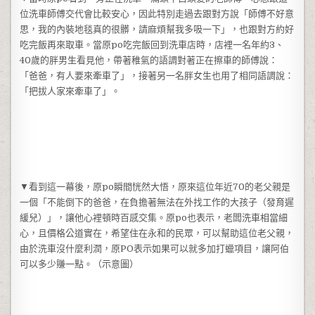
位洗車師傅交代會比較安心，因此特別走過去跟對方說「師傅不好意
思，我的內裝地毯真的很髒，請麻煩幫我多吸一下」，也跟對方約好
吃完飯再來取車。當原po吃完飯回到洗車店時，店裡一名年約3、
40歲的胖男生看見他，帶著稚氣的語調對著正在擦車的師傅說：
「爸爸，有人要來牽車了」，接著另一名胖女生也用了相同語調說：
「把拔人家來牽車了」。
▼看到這一幕後，原po瞬間恍然大悟，原來這位年近70的老父親是
一個「不能倒下的爸爸，在負擔著無法在外找工作的大孩子（發育遲
緩兒）」，讓他心裡頓時百感交集。原po也表示，老闆洗車相當細
心，且價格公道實在，希望住在永和的民眾，可以幫助這位老父親，
由於洗車沒什麼利潤，原PO表示如果可以就多加打蠟項目，讓阿伯
可以多少賺一點。（示意圖）