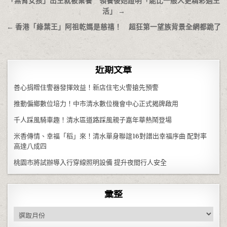
文章導覽
「無臂女孩」出生就被棄養 領養後她證明「能比一般人更精彩過生
活」 →
← 香港「綠葉王」阿祖乾媽是慈禧！ 超狂第一望族背景全網都跪了
近期文章
善心捐贈住警器發揮效益！新店住宅火警搶先預警
推動偏鄉數位培力！中市清水數位機會中心正式揭牌啟用
千人踩風騎車趣！清水區道路踩風親子嘉年華熱鬧登場
米香傳情、幸福「稻」來！清水單身聯誼16對譜出幸福序曲 配對率
高達八成四
桃園市將試辦導入行穿線照明設備 提升夜間行人安全
彙整
彙整