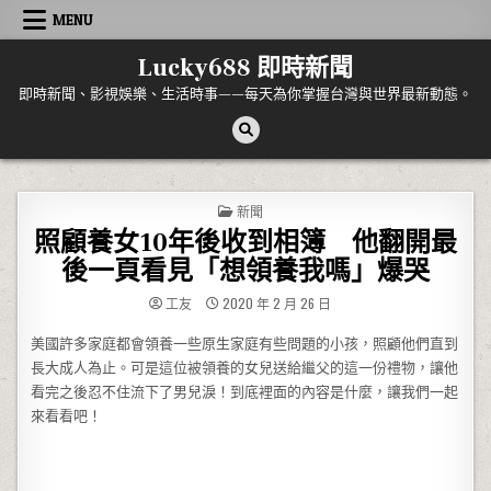
Skip to content
MENU
Lucky688 即時新聞
即時新聞、影視娛樂、生活時事——每天為你掌握台灣與世界最新動態。
POSTED IN
新聞
照顧養女10年後收到相簿 他翻開最
後一頁看見「想領養我嗎」爆哭
工友
2020 年 2 月 26 日
美國許多家庭都會領養一些原生家庭有些問題的小孩，照顧他們直到
長大成人為止。可是這位被領養的女兒送給繼父的這一份禮物，讓他
看完之後忍不住流下了男兒淚！到底裡面的內容是什麼，讓我們一起
來看看吧！