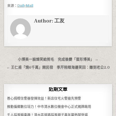
來源：
DailyMail
Author:
工友
文章導覽
小博美一臉燦笑給剪毛 完成後變「蛋形博美」 →
← 王仁甫「燒6千萬」開民宿 季芹陪睡海邊笑回：賺到老公2.0
近期文章
善心捐贈住警器發揮效益！新店住宅火警搶先預警
推動偏鄉數位培力！中市清水數位機會中心正式揭牌啟用
千人踩風騎車趣！清水區道路踩風親子嘉年華熱鬧登場