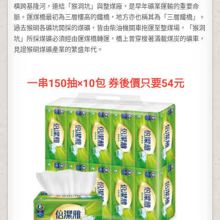
橫跨基隆河，連結「猴洞坑」與整煤廠，是早年礦業運輸的重要命
脈。運煤橋最初為三層樓高的鐵橋，地方亦也稱其為「三層鐵橋」。
過去猴硐各礦坑開採的煤礦，皆由柴油機關車拖運至整煤場，「猴洞
坑」所採煤礦必須經由運煤橋轉運，橋上曾穿梭著滿載煤炭的礦車，
見證猴硐煤礦產業的繁盛年代。