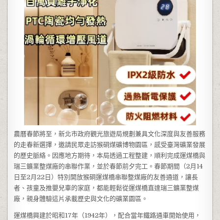
農曆春節將至，新北市政府觀光旅遊局規劃兼具文化深度與友善服務
的走春新選擇，邀請民眾走訪猴硐煤礦博物園區，感受臺灣礦業發展
的歷史脈絡。因應地方期待，本局透過工程整建，順利完成運煤橋與
瑞三鑛業整煤廠的串聯作業，並於春節前夕完工。春節期間（2月14
日至2月22日）特別開放猴硐運煤橋串聯整煤廠的友善通道，讓長
者、孩童及推嬰兒車的家庭，都能輕鬆從運煤橋直達瑞三鑛業整煤
廠，親身體驗這片承載歷史與文化的礦業園區。
運煤橋興建於昭和17年（1942年），配合當年鐵路通車開始使用，