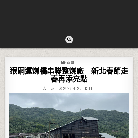
POSTED IN
新聞
猴硐運煤橋串聯整煤廠 新北春節走
春再添亮點
工友
2026 年 2 月 13 日