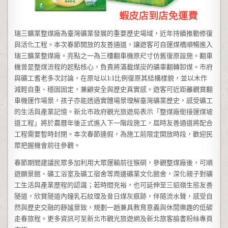
瑞三鑛業整煤廠為臺灣礦業發展的重要歷史場域，近年持續推動修復
與活化工程。本次春節開放的友善通道，讓遊客可自運煤橋順暢進入
瑞三鑛業整煤廠。亮點之一為三樓翻車機原尺寸仿舊復原設施。翻車
機曾是整煤流程的起點核心，負責將滿載煤炭的礦車翻轉卸煤。市府
與礦工耆老多次討論，在原址以1:1比例復原其結構樣貌，並以木作
減輕自重、穩固固定，兼顧安全與歷史真實感。遊客可近距離觀賞翻
車機運作場景，孩子亦能透過實體場景理解臺灣礦業歷史，感受礦工
的生活與產業記憶。新北市政府觀光旅遊局表示「整煤廠銜接運煤坡
道工程」將於農曆年後正式進入下一階段施工，屆時友善通道將配合
工程需要暫時封閉。本次春節連假，為施工前限定開放時段，歡迎民
眾把握機會前往參觀。
春節期間建議民眾多加利用大眾運輸前往猴硐，參觀整煤廠後，可順
遊願景館、礦工浴室及礦工宿舍等周邊礦業文化館舍，深化親子對礦
工生活與產業歷程的認識；若時間充裕，也可延伸至三貂嶺生態友善
隧道，欣賞隧道內鐘乳石紋理及昔日煤灰痕跡，伴隨流水聲，感受自
然與歷史交融的靜謐景致，規劃一趟兼具教育意義與休閒樂趣的低碳
走春旅程。更多資訊可至新北市觀光旅遊網及新北旅客臉書粉絲專頁