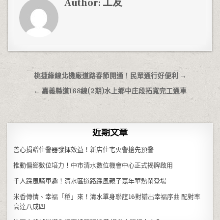
Author:
工友
文章導覽
桃捷綠線北機廠道路春節開通！民眾通行好便利 →
← 嘉義縣道168線(2期)水上鄉中庄段拓寬完工通車
近期文章
善心捐贈住警器發揮效益！新店住宅火警搶先預警
推動偏鄉數位培力！中市清水數位機會中心正式揭牌啟用
千人踩風騎車趣！清水區道路踩風親子嘉年華熱鬧登場
米香傳情、幸福「稻」來！清水單身聯誼16對譜出幸福序曲 配對率
高達八成四