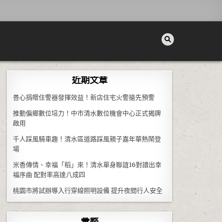
近期文章
善心捐贈住警器發揮效益！新店住宅火警搶先預警
推動偏鄉數位培力！中市清水數位機會中心正式揭牌
啟用
千人踩風騎車趣！清水區道路踩風親子嘉年華熱鬧登
場
米香傳情、幸福「稻」來！清水單身聯誼16對譜出幸
福序曲 配對率高達八成四
桃園市將試辦導入行穿線照明設備 提升夜間行人安全
彙整