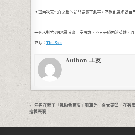
▼班奈狄克也在之後的訪問證實了此事，不過他謙虛說自
一個人對抗4個惡霸其實非常勇敢，不只是戲內演英雄，
來源：
The Sun
Author:
工友
文章導覽
← 洋男在墾丁「亂拋香蕉皮」到車外 台女硬凹：在英
這樣丟啊