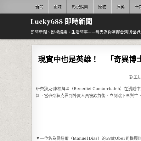
Skip to content
新聞
正妹
影視娛樂
寵物
搞笑
新
Lucky688 即時新聞
即時新聞、影視娛樂、生活時事——每天為你掌握台灣與世界
現實中也是英雄！ 「奇異博士
工友
班奈狄克·康柏拜區（Benedict Cumberbatch
料，當班奈狄克看到外賣人員被欺負後，立刻跳下車幫忙
▼一位名為曼紐爾（Manuel Dias）的53歲Uber