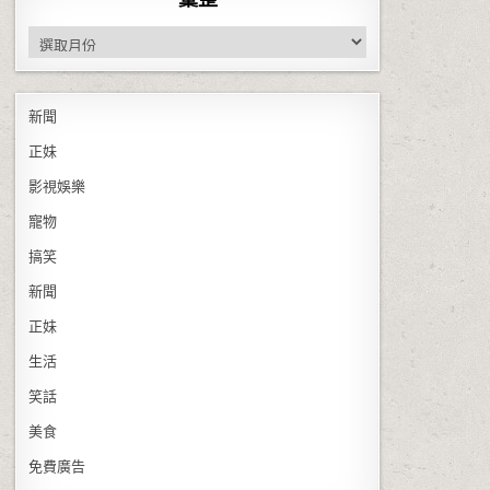
彙整
新聞
正妹
影視娛樂
寵物
搞笑
新聞
正妹
生活
笑話
美食
免費廣告