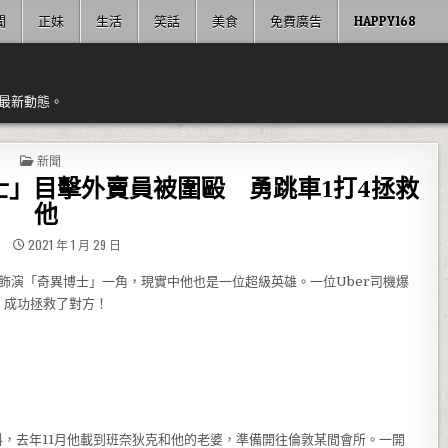
聞
正妹
生活
笑話
美食
免費廣告
HAPPY168
最新動態。
POSTED IN
新聞
」目擊外賣員被圍毆 勇跳車1打4拯救
他
2021 年 1 月 29 日
）在漫威中飾演「奇異博士」一角，現實中他也是一位超級英雄。一位Uber司機爆
，成功拯救了對方！
司機爆料，去年11月他載到班奈狄克和他的老婆，準備開往倫敦某間會所。一開