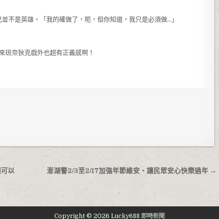
己並不是英雄，「我的確做了，呃，但你知道，我只是必須做…」
原來班奈狄克戲外也超有正義感啊！
國可以
澎湖警2/3至2/17加強年節維安、讓民眾安心快樂過年 →
Copyright © 2026 Lucky688 即時新聞