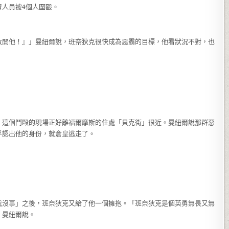
人員被4個人圍毆。
放開他！』」曼紐爾說，班奈狄克很快成為惡霸的目標，他看狀況不對，也
，這個鬥毆的現場正好離福爾摩斯的住處「貝克街」很近。曼紐爾說那群惡
乎認出他的身份，就倉皇逃走了。
我沒事」之後，班奈狄克又給了他一個擁抱。「班奈狄克是個英勇無畏又無
」曼紐爾說。