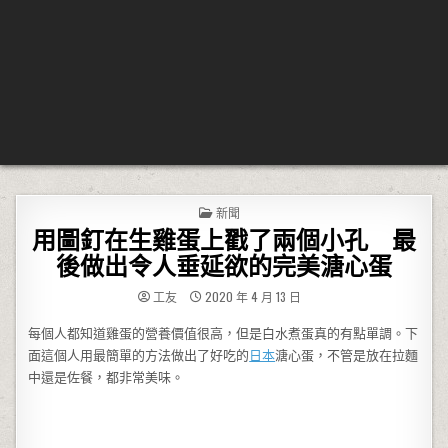
POSTED IN
新聞
用圖釘在生雞蛋上戳了兩個小孔 最
後做出令人垂延欲的完美溏心蛋
工友
2020 年 4 月 13 日
每個人都知道雞蛋的營養價值很高，但是白水煮蛋真的有點單調。下
面這個人用最簡單的方法做出了好吃的
日本
溏心蛋，不管是放在拉麵
中還是佐餐，都非常美味。