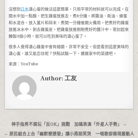
沒想到
日本
溏心蛋的做法這麼簡單，只用平常的材料就可以完成。在
開水中加一點醋，把生雞蛋放進去，煮6分鐘。將醬油、耗油、蜂蜜
和水混合，放入薑片和蒜末，煮開一分鐘後關火備用。把煮好的雞蛋
放進冰水中，剝去雞蛋皮。把雞蛋放進剛剛煮好的醬汁中，密封起來
醃製3個小時，就可以吃到美味的溏心蛋了。
很多人覺得溏心雞蛋中會有細菌，非常不安全。但是看到這麼美味的
溏心蛋，誰又能忍住呢？快點試驗一下，擴展家中的菜譜吧。
來源：YouTube
Author:
工友
文章導覽
神手指男不屑玩「反OK」挑戰 加碼表演「外星人手勢」 →
← 原民組合上台「幽默梗連發」讓小燕姐笑哭 一唱歌卻展現最動人