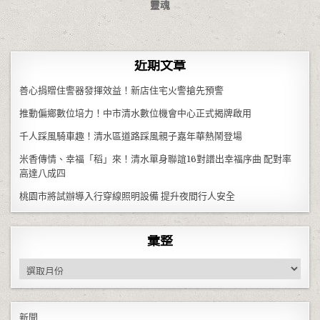
靈魂
近期文章
善心捐贈住警器發揮效益！新店住宅火警搶先預警
推動偏鄉數位培力！中市清水數位機會中心正式揭牌啟用
千人踩風騎車趣！清水區道路踩風親子嘉年華熱鬧登場
米香傳情、幸福「稻」來！清水單身聯誼16對譜出幸福序曲 配對率
高達八成四
桃園市將試辦導入行穿線照明設備 提升夜間行人安全
彙整
彙整
新聞