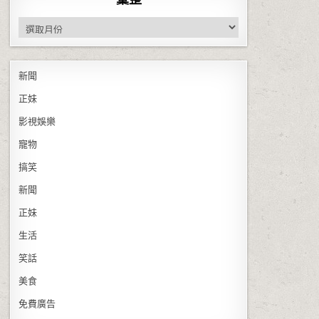
彙整
新聞
正妹
影視娛樂
寵物
搞笑
新聞
正妹
生活
笑話
美食
免費廣告