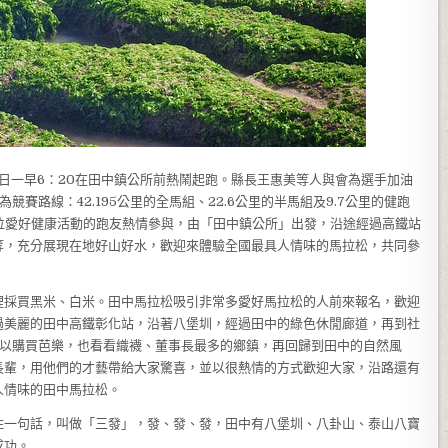
13日一早6：20在田中鎮公所前熱鬧起跑。縣長王惠美等人與會為選手加油
賽路線：42.195公里的全馬組、22.6公里的半馬組及9.7公里的健跑
0位愛好健康活動的跑友熱情參與，由「田中鎮公所」出發，沿途經過高鐵站
等，充分展現在地好山好水，歡迎來體驗全國最具人情味的馬拉松，共同參
裡採買黑米、白米。田中馬拉松吸引非常多愛好馬拉松的人前來報名，歡迎
過美麗的田中高鐵彰化站，沿著八堡圳，經過田中的綠色休閒廊道，再到社
可以購買芭樂，也看看織襪、董事長最多的鄉鎮，再回歸到田中的自然風
長輩，用他們的才藝帶給大家驚喜，並以很熱情的方式歡迎大家，沿路還有
人情味的田中馬拉松。
住一句話，叫做「三發」，發、發、發，田中有八堡圳、八卦山、泰山八寶
成功。