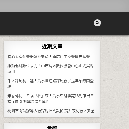
近期文章
善心捐贈住警器發揮效益！新店住宅火警搶先預警
推動偏鄉數位培力！中市清水數位機會中心正式揭牌
啟用
千人踩風騎車趣！清水區道路踩風親子嘉年華熱鬧登
場
米香傳情、幸福「稻」來！清水單身聯誼16對譜出幸
福序曲 配對率高達八成四
桃園市將試辦導入行穿線照明設備 提升夜間行人安全
彙整