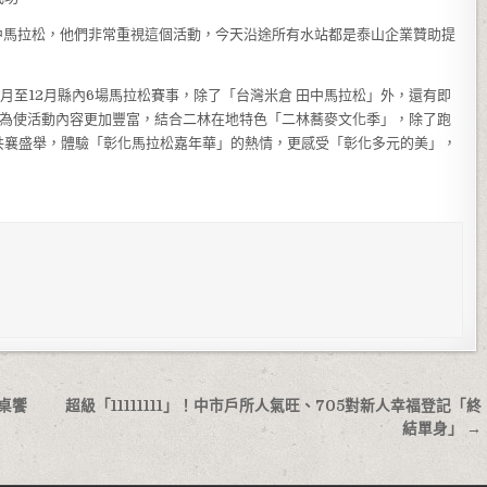
中馬拉松，他們非常重視這個活動，今天沿途所有水站都是泰山企業贊助提
0月至12月縣內6場馬拉松賽事，除了「台灣米倉 田中馬拉松」外，還有即
時為使活動內容更加豐富，結合二林在地特色「二林蕎麥文化季」，除了跑
共襄盛舉，體驗「彰化馬拉松嘉年華」的熱情，更感受「彰化多元的美」，
桌饗
超級「11111111」！中市戶所人氣旺、705對新人幸福登記「終
結單身」 →