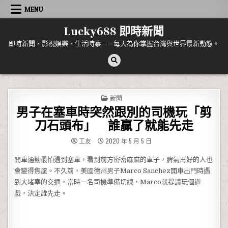
Skip to content
MENU
Lucky688 即時新聞
即時新聞、影視娛樂、生活時事——每天為你掌握台灣與世界最新動態。
POSTED IN
新聞
男子在塞車時突然跟別的司機玩「剪
刀石頭布」 誰贏了就能先走
工友
2020 年 5 月 5 日
開車通勤最怕遇到塞車，看到前方密密麻麻的車子，脾氣再好的人也
會變得焦慮。不久前，美國德州男子Marco Sanchez開車出門時遇
到大堵塞的交通，當時一名司機準備切線，Marco就提議玩個遊
戲，決定誰先走。