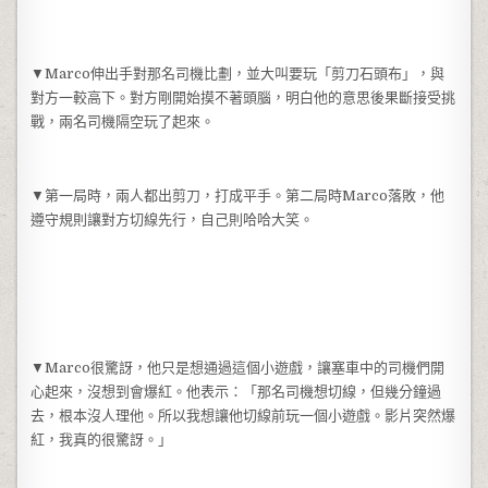
▼Marco伸出手對那名司機比劃，並大叫要玩「剪刀石頭布」，與
對方一較高下。對方剛開始摸不著頭腦，明白他的意思後果斷接受挑
戰，兩名司機隔空玩了起來。
▼第一局時，兩人都出剪刀，打成平手。第二局時Marco落敗，他
遵守規則讓對方切線先行，自己則哈哈大笑。
▼Marco很驚訝，他只是想通過這個小遊戲，讓塞車中的司機們開
心起來，沒想到會爆紅。他表示：「那名司機想切線，但幾分鐘過
去，根本沒人理他。所以我想讓他切線前玩一個小遊戲。影片突然爆
紅，我真的很驚訝。」