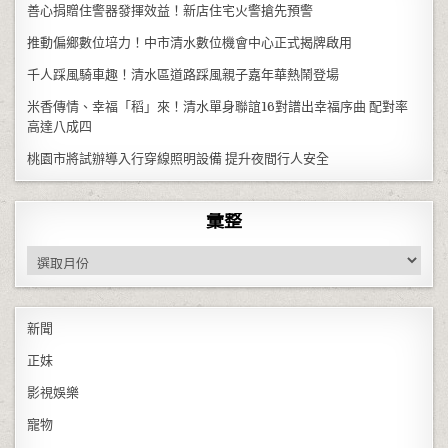
善心捐贈住警器發揮效益！新店住宅火警搶先預警
推動偏鄉數位培力！中市清水數位機會中心正式揭牌啟用
千人踩風騎車趣！清水區道路踩風親子嘉年華熱鬧登場
米香傳情、幸福「稻」來！清水單身聯誼16對譜出幸福序曲 配對率
高達八成四
桃園市將試辦導入行穿線照明設備 提升夜間行人安全
彙整
彙整
新聞
正妹
影視娛樂
寵物