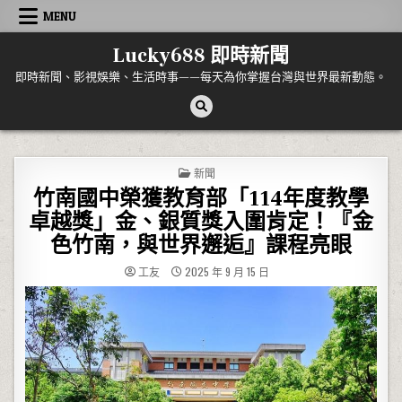
Skip to content
MENU
Lucky688 即時新聞
即時新聞、影視娛樂、生活時事——每天為你掌握台灣與世界最新動態。
POSTED IN
新聞
竹南國中榮獲教育部「114年度教學
卓越獎」金、銀質獎入圍肯定！『金
色竹南，與世界邂逅』課程亮眼
工友
2025 年 9 月 15 日