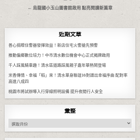
← 烏龍國小玉山圖書館啟用 點亮閱讀新篇章
近期文章
善心捐贈住警器發揮效益！新店住宅火警搶先預警
推動偏鄉數位培力！中市清水數位機會中心正式揭牌啟用
千人踩風騎車趣！清水區道路踩風親子嘉年華熱鬧登場
米香傳情、幸福「稻」來！清水單身聯誼16對譜出幸福序曲 配對率
高達八成四
桃園市將試辦導入行穿線照明設備 提升夜間行人安全
彙整
彙整