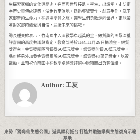
生探索家鄉的文化與歷史，進而與世界接軌。學生走出課堂，走訪廟
宇歷史與傳統建築，漫步竹南濕地，透過導覽實作、創意手作，賦予
家鄉新的生命力。在這場學習之旅，讓學生們勇敢走向世界，更能帶
著對家鄉的熱愛與自信，迎接未來的挑戰。
縣長鍾東錦表示，竹南國中入圍教學卓越獎的金、銀質獎的團隊深獲
評審團的高度共識與肯定，教育部將於114年11月28日揭曉金、銀質
獎得主，金質獎團隊可獲得60萬元獎金，銀質獎則獲30萬元獎金，
縣府將另外加發金質獎團隊60萬元獎金，銀質獎40萬元獎金，以資
鼓勵，並預祝竹南國中在教學卓越獎評選中脫穎而出勇奪佳績。
Author:
工友
文章導覽
東勢「獨角仙生態公園」遊具順利抵台 打造共融遊樂與生態復育示範
基地 →