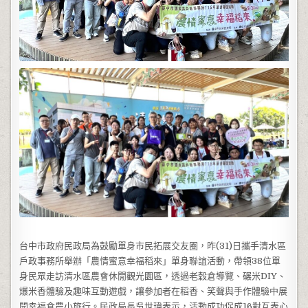
台中市政府民政局為鼓勵單身市民拓展交友圈，昨(31)日攜手清水區
戶政事務所舉辦「農情蜜意幸福稻來」單身聯誼活動，帶領38位單
身民眾走訪清水區農會休閒觀光園區，透過老穀倉導覽、碾米DIY、
爆米香體驗及趣味互動遊戲，讓參加者在稻香、笑聲與手作體驗中展
開幸福食農小旅行。民政局長吳世瑋表示，活動成功促成16對互表心