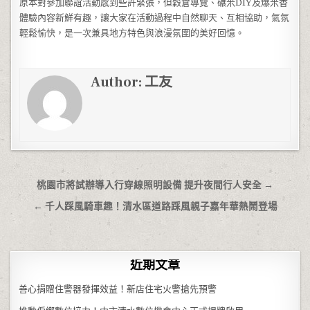
原本對參加聯誼活動感到些許緊張，但穀倉導覽、碾米DIY及爆米香
體驗內容新鮮有趣，讓大家在活動過程中自然聊天、互相協助，氣氛
輕鬆愉快，是一次兼具地方特色與浪漫氛圍的美好回憶。
Author:
工友
文章導覽
桃園市將試辦導入行穿線照明設備 提升夜間行人安全 →
← 千人踩風騎車趣！清水區道路踩風親子嘉年華熱鬧登場
近期文章
善心捐贈住警器發揮效益！新店住宅火警搶先預警