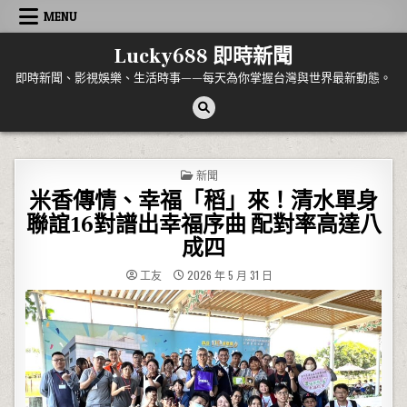
Skip to content
MENU
Lucky688 即時新聞
即時新聞、影視娛樂、生活時事——每天為你掌握台灣與世界最新動態。
POSTED IN
新聞
米香傳情、幸福「稻」來！清水單身
聯誼16對譜出幸福序曲 配對率高達八
成四
工友
2026 年 5 月 31 日