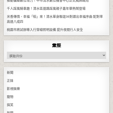
推動偏鄉數位培力！中市清水數位機會中心正式揭牌啟用
千人踩風騎車趣！清水區道路踩風親子嘉年華熱鬧登場
米香傳情、幸福「稻」來！清水單身聯誼16對譜出幸福序曲 配對率
高達八成四
桃園市將試辦導入行穿線照明設備 提升夜間行人安全
彙整
彙整
新聞
正妹
影視娛樂
寵物
搞笑
新聞