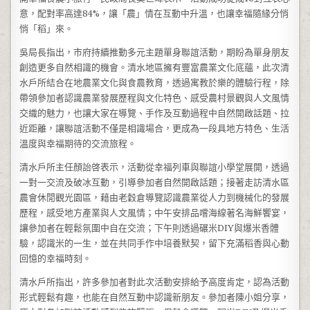
意，配對率高達84%，讓「農」情在互動中升溫，也讓幸福隨緣分悄
悄「稻」來。
吳局長指出，市府持續推動多元主題單身聯誼活動，期盼為單身朋友
創造更多自然相識的機會。清水地區擁有豐富農業文化底蘊，此次清
水戶所結合在地農業文化與食農教育，透過寓教於樂的體驗行程，除
帶領參加者認識農業發展歷程與文化特色、感受農村景觀與人文風情
交織的魅力，也讓大家在導覽、手作及互動過程中自然開啟話題、拉
近距離，讓聯誼活動不僅是相識場合，更成為一段具地方特色、生活
溫度與幸福期待的交流旅程。
清水戶所主任顏詒啓表示，活動從幸福列車與聯誼小學堂展開，透過
一對一交流及破冰互動，引導參加者自然開啟話題；接著走訪清水區
農會休閒觀光園區，藉由老穀倉導覽認識農業從人力到機械化的發展
歷程，感受地方產業與人文風情；中午安排品嚐海線著名海鮮饗宴，
讓參加者在輕鬆氛圍中自在交流；下午則透過碾米DIY與爆米香體
驗，認識米的一生，並在共同手作中培養默契，留下充滿稻香與心動
回憶的幸福時刻。
清水戶所指出，許多參加者對此次活動安排給予高度肯定，認為活動
形式輕鬆有趣，也能在自然互動中認識新朋友。參加者陳小姐分享，