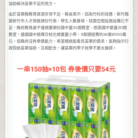
協助解決苗栗不足的地方。
由於苗栗縣教育資源非常不足，縣長表示，因為竹科的效應，新竹縣
跟新竹市人才擠進頭份竹南，學生人數暴增，校園空間設施設備已不
足，縣府教育處不僅規畫頭份國中蓋35間教室、照南國中要蓋30間
教室，建國國中慈輝分校也規畫蓋小學，3案總經費約16億8000萬
元，但縣府沒有舉債能力，希望總統能看見苗栗的需求，能夠指示行
政院給苗栗協助，互相配合，讓苗栗的學子就學不要太擁擠。