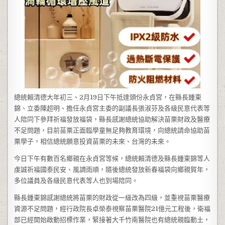
總統賴清德大年初三、2月19日下午抵達頭份永貞宮，在縣長鍾東
錦、立委陳超明、擔任永貞宮主委的副議長張淑芬及各級民意代表等
人陪同下參拜祈福發放福袋，縣長感謝總統協助解決苗栗財政及醫療
不足問題，目前苗栗正面臨學童無足夠教育環境，向總統請命協助苗
栗學子，相信總統願意投資苗栗的未來、台灣的未來。
今日下午有數百名鄉親在永貞宮等候，總統賴清德及縣長鍾東錦等人
虔誠祈福國泰民安、風調雨順，隨後總統發放新春福袋向鄉親賀年，
多位議員及各級民意代表等人也到場陪同。
縣長鍾東錦感謝總統將苗栗的財政從一級改為四級，並重視苗栗醫療
資源不足問題，經行政院長卓榮泰視察苗栗醫院21億元工程後，衛福
部已經開始啟動招標作業，緊接著大千竹南醫院也有總統親臨動土，