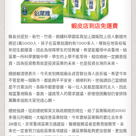
縣長另提到，新竹、竹南、銅鑼科學園區再加上國衛院上班人數總共
將近1萬5000人，孩子在苗栗就讀約有7000多人，導致在地各校每
年招生都爆滿，因此為保障學生的受教權，希望能獲得中央重視，給
苗栗一所科學實驗中學，學生的上學不能等待，相信總統一定願意投
資，因為投資教育就是投資苗栗的未來，也是投資台灣的未來。
總統賴清德表示，今天來到媽祖廟永貞宮替台灣人民祈福，希望今年
不管是哪一個縣市，都能夠平平安安、順順利利。他強調自己當總統
是不分黨派的，各縣市都要發展，每一位人民都是國家的主人，因此
相當重視縣長、委員、議員等人的需求建議，即使很困難但仍會排除
萬難來協助大家完成心願。
總統強調，從前總統蔡英文執政期間到現在，給了苗栗縣政府2000
多億元的補助，大幅改善苗栗財政，今年要給苗栗縣的要比去年多
28億元，非常重視苗栗交通建設、醫療服務或者是教育服務等，未
來也一定會努力協助苗栗各項建設，讓苗栗縣能夠更加發展、更加進