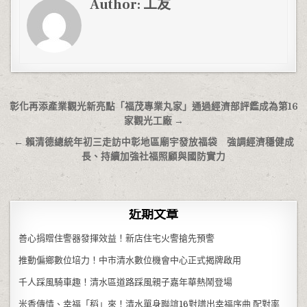
Author:
工友
文章導覽
彰化再添產業觀光新亮點「福茂專業丸家」通過經濟部評鑑成為第16
家觀光工廠 →
← 賴清德總統年初三走訪中彰地區廟宇發放福袋 強調經濟穩健成
長、持續加強社福照顧與國防實力
近期文章
善心捐贈住警器發揮效益！新店住宅火警搶先預警
推動偏鄉數位培力！中市清水數位機會中心正式揭牌啟用
千人踩風騎車趣！清水區道路踩風親子嘉年華熱鬧登場
米香傳情、幸福「稻」來！清水單身聯誼16對譜出幸福序曲 配對率