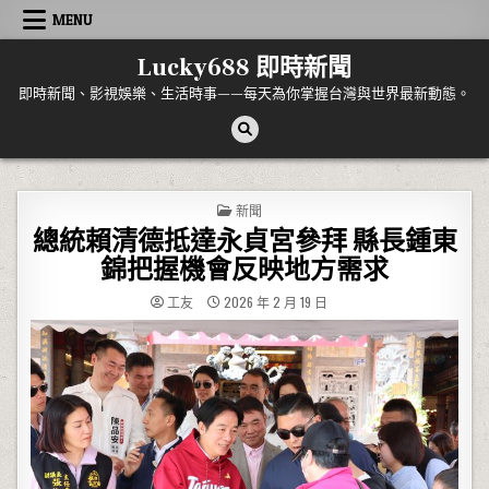
Skip to content
MENU
Lucky688 即時新聞
即時新聞、影視娛樂、生活時事——每天為你掌握台灣與世界最新動態。
POSTED IN
新聞
總統賴清德抵達永貞宮參拜 縣長鍾東
錦把握機會反映地方需求
工友
2026 年 2 月 19 日