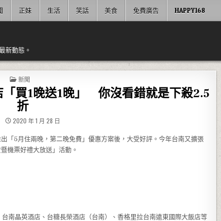
聞
正妹
生活
笑話
美食
免費廣告
HAPPY168
最新動態。
POSTED IN
新聞
「買1晚送1晚」 你沒看錯就是下殺2.5
折
2020 年 1 月 28 日
推出「5月住兩晚，第二晚免費」優惠方案後，大受好評。今年台南又擴張
費暨機票好禮大放送」活動。
、台南晶英酒店、台糖長榮酒店（台南）、香格里拉台南遠東國際大飯店等