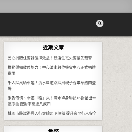
近期文章
善心捐贈住警器發揮效益！新店住宅火警搶先預警
推動偏鄉數位培力！中市清水數位機會中心正式揭牌
啟用
千人踩風騎車趣！清水區道路踩風親子嘉年華熱鬧登
場
米香傳情、幸福「稻」來！清水單身聯誼16對譜出幸
福序曲 配對率高達八成四
桃園市將試辦導入行穿線照明設備 提升夜間行人安全
彙整