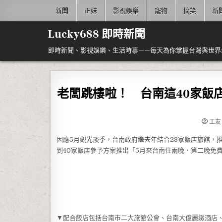
Skip to content
新聞
正妹
影視娛樂
寵物
搞笑
新
Lucky688 即時新聞
即時新聞、影視娛樂、生活時事——每天為你掌握台灣與世界
老闆跳樓啦！ 台南這40家飯店
工友
因應5月觀光淡季，台南政府繼去年結合23家飯店旅館，
到40家飯店參予方案推出「5月來台南住兩晚．第二晚免
▼配合飯店包括台南市二大旅館公會、台南大億麗緻酒店