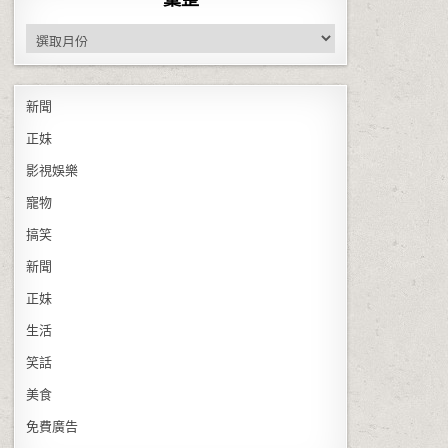
彙整
新聞
正妹
影視娛樂
寵物
搞笑
新聞
正妹
生活
笑話
美食
免費廣告