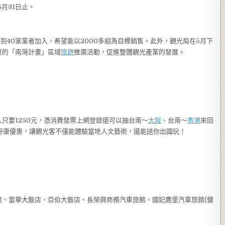
月31日止。
模到40家業者加入，希望能以2000多組為目標銷售。此外，觀光局在5月下
東的「南灣計畫」區域
旅遊
推廣活動，促進整體觀光產業的發展。
只要1250元，憑消費發票上網登錄還可以抽台南～
大阪
、台南～
香港
來回
好康優惠，讓觀光客不僅能體驗當地人文藝術，還能送你出國玩！
館、富華大飯店、亞伯大飯店、長榮興商務汽車旅館、國妃鷹堡汽車旅館(健