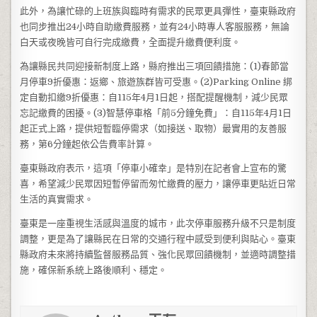
此外，為讓忙碌的上班族與臨時有需求的民眾更具彈性，臺東縣政府
也同步推出24小時自助繳費服務，並有24小時專人客服服務，無論
白天或夜晚皆可自行完成繳費，全面提升繳費便利度。
為讓縣民共同迎接新制度上路，縣府推出三項回饋措施：(1)春節當
月停車9折優惠：返鄉、旅遊族群皆可受惠。(2)Parking Online 綁
定自動扣繳9折優惠：自115年4月1日起，搭配提醒機制，減少民眾
忘記繳費的困擾。(3)智慧停車格「前5分鐘免費」：自115年4月1日
起正式上路，提供短暫臨停需求（如接送、取物）最實用的友善服
務，第6分鐘起依公告費率計算。
臺東縣政府表示，這項「停車小確幸」是特別在記者會上宣布的驚
喜，希望減少民眾因短暫停留而匆忙繳費的壓力，讓停車更貼近日常
生活的真實需求。
臺東是一座重視生活感與溫度的城市，此次停車服務升級不只是制度
調整，更是為了讓縣民在日常的交通行程中感受到便利與貼心。臺東
縣政府未來將持續監督服務品質、強化民眾回饋機制，並適時調整措
施，確保新系統上路後順利、穩定。