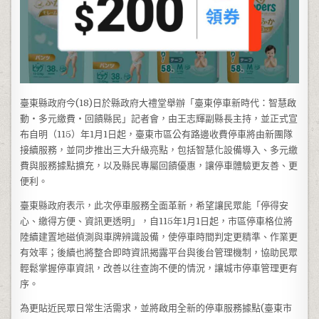
臺東縣政府今(18)日於縣政府大禮堂舉辦「臺東停車新時代：智慧啟
動・多元繳費・回饋縣民」記者會，由王志輝副縣長主持，並正式宣
布自明（115）年1月1日起，臺東市區公有路邊收費停車將由新團隊
接續服務，並同步推出三大升級亮點，包括智慧化設備導入、多元繳
費與服務據點擴充，以及縣民專屬回饋優惠，讓停車體驗更友善、更
便利。
臺東縣政府表示，此次停車服務全面革新，希望讓民眾能「停得安
心、繳得方便、資訊更透明」，自115年1月1日起，市區停車格位將
陸續建置地磁偵測與車牌辨識設備，使停車時間判定更精準、作業更
有效率；後續也將整合即時資訊揭露平台與後台管理機制，協助民眾
輕鬆掌握停車資訊，改善以往查詢不便的情況，讓城市停車管理更有
序。
為更貼近民眾日常生活需求，並將啟用全新的停車服務據點(臺東市