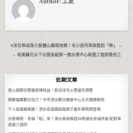
Author:
工友
文章導覽
6米巨柴成為七股鹽山最萌地標！毛小孩列車啟程招「柴」 →
← 和美鎮污水下水道系統第一期水資中心新建工程即將完工
近期文章
善心捐贈住警器發揮效益！新店住宅火警搶先預警
推動偏鄉數位培力！中市清水數位機會中心正式揭牌啟用
千人踩風騎車趣！清水區道路踩風親子嘉年華熱鬧登場
米香傳情、幸福「稻」來！清水單身聯誼16對譜出幸福序曲 配對率
高達八成四