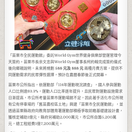
「苗栗市全民運動館」委託World Gym世界健身俱樂部營運管理今
天簽約。苗栗市長余文忠與World Gym董事長柯約翰完成簽約儀式
後向鄉親說明，未來將規劃
588
元及
888
元
兩種月費方案，提供不
同運動需求的民眾彈性選擇，預計在農曆春節後正式開幕。
苗栗市公所指出，依運動部「114年運動現況調查」，國人參與運動
人口比例達83.3%，運動人口比率逐年提升，且民眾對運動設施需求
日漸提高，市公所考量苗栗市運動場館不足，因此著手活化市公所現
有公有停車場的「舊苗農校區土地」興建「苗栗市全民運動館」，並
透過苗栗縣政府向教育部體育署運動部積極爭取前瞻基礎建設計畫，
獲核定補助1億元，縣府另補助2,000萬元，市公所自籌5,200萬
元，總工程經費1億7,200萬元。