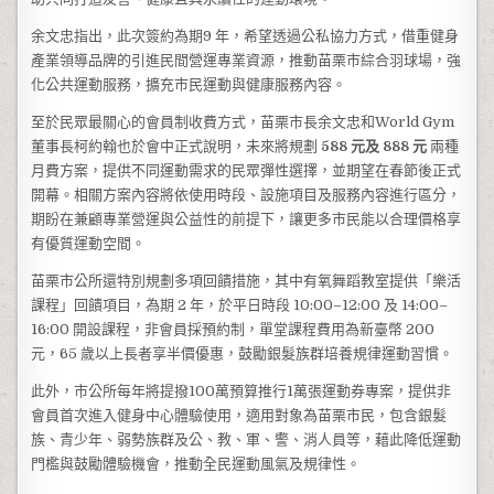
余文忠指出，此次簽約為期9 年，希望透過公私協力方式，借重健身
產業領導品牌的引進民間營運專業資源，推動苗栗市綜合羽球場，強
化公共運動服務，擴充市民運動與健康服務內容。
至於民眾最關心的會員制收費方式，苗栗市長余文忠和World Gym
董事長柯約翰也於會中正式說明，未來將規劃
588
元及
888
元
兩種
月費方案，提供不同運動需求的民眾彈性選擇，並期望在春節後正式
開幕。相關方案內容將依使用時段、設施項目及服務內容進行區分，
期盼在兼顧專業營運與公益性的前提下，讓更多市民能以合理價格享
有優質運動空間。
苗栗市公所還特別規劃多項回饋措施，其中有氧舞蹈教室提供「樂活
課程」回饋項目，為期 2 年，於平日時段 10:00–12:00 及 14:00–
16:00 開設課程，非會員採預約制，單堂課程費用為新臺幣 200
元，65 歲以上長者享半價優惠，鼓勵銀髮族群培養規律運動習慣。
此外，市公所每年將提撥100萬預算推行1萬張運動券專案，提供非
會員首次進入健身中心體驗使用，適用對象為苗栗市民，包含銀髮
族、青少年、弱勢族群及公、教、軍、警、消人員等，藉此降低運動
門檻與鼓勵體驗機會，推動全民運動風氣及規律性。