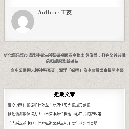
Author:
工友
文章導覽
新化舊果菜市場改建衛生所暨衛福園區今動土 黃偉哲：打造全齡共融
的照護服務新據點 →
← 台中公園週末迎神秘嘉賓！漂浮「姆明」為中台灣燈會揭開序幕
近期文章
善心捐贈住警器發揮效益！新店住宅火警搶先預警
推動偏鄉數位培力！中市清水數位機會中心正式揭牌啟用
千人踩風騎車趣！清水區道路踩風親子嘉年華熱鬧登場