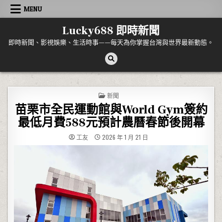
Skip to content
MENU
Lucky688 即時新聞
即時新聞、影視娛樂、生活時事——每天為你掌握台灣與世界最新動態。
POSTED IN
新聞
苗栗市全民運動館與World Gym簽約
最低月費588元預計農曆春節後開幕
工友
2026 年 1 月 21 日