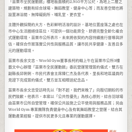
「苗栗市全民運動館」樓地板面積約2,950平方公尺，為地上二層之
建築物，規劃有綜合球場、舞蹈教室、健身中心等；而友善空間也將
設置淋浴間、無障礙廁所、哺乳室、更衣室。
主體外觀採簡約大方、色彩鮮明活潑的設計，基地位置座落之處也在
市中心生活圈絕佳區位，可提供一個功能齊全、舒適完整全齡化複合
式運動環境，苗栗市公所表示，未來將依契約內容持續進行督導與評
估，確保合作案落實公共性與服務品質，讓市民共享健康、友善且多
元的運動環境。
苗栗市長余文忠、World Gym董事長柯約翰上午在苗栗市公所3樓
藝文中心辦理「苗栗市全民運動館」委託營運管理簽約儀式，雙方在
副縣長邱俐俐、市民代表會主席陳仁杰及各代表、里長和地區議員的
見證下完成簽約儀式，雙方並互相贈送紀念品。
苗栗市長余文忠受訪時先以「對不起，我們來晚了」向殷切期盼的市
民們致歉。他表示，本案以「公共性優先」為核心原則，綜合羽球場
由苗栗市公所自營管理，確保公共設施之公平使用與服務品質；另由
World Gym 專業團隊負責健身中心及有氧舞蹈教室之營運，結合其
運動產業經驗，提供市民更多元且專業的運動選擇。