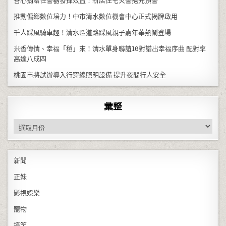
善心捐贈住警器發揮效益！新店住宅火警搶先預警
推動偏鄉數位培力！中市清水數位機會中心正式揭牌啟用
千人踩風騎車趣！清水區道路踩風親子嘉年華熱鬧登場
米香傳情、幸福「稻」來！清水單身聯誼16對譜出幸福序曲 配對率
高達八成四
桃園市將試辦導入行穿線照明設備 提升夜間行人安全
彙整
彙整
新聞
正妹
影視娛樂
寵物
搞笑