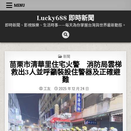
Skip to content
MENU
Lucky688 即時新聞
即時新聞、影視娛樂、生活時事——每天為你掌握台灣與世界最新動態。
POSTED IN
新聞
苗栗市清華里住宅火警 消防局雲梯
救出3人並呼籲裝設住警器及正確避
難
工友
2025 年 12 月 24 日