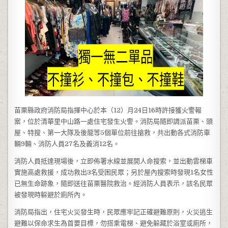
苗栗縣政府消防局指揮中心於本（12）月24日16時許接獲火警報
案，位於清華里中山路一處住宅發生火警。消防局隨即調派苗栗、頭
屋、特搜、第一大隊及後龍等5個單位前往搶救，共出動各式消防車
輛9輛、消防人員27名及義消12名。
消防人員抵達現場後，立即佈署水線並展開人命搜索，並出動雲梯車
實施高處救援，成功救出3名受困民眾；另於屋內搜索時發現1名女性
已無生命跡象，隨即送往苗栗醫院救治。經消防人員表示，該名民眾
被發現時躲避於廁所內。
消防局指出，住宅火災發生時，民眾應牢記正確避難原則，火災逃生
避難以保命求生為首要目標，勿搭乘電梯、避免躲藏於浴室或廁所，