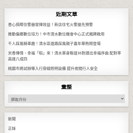
近期文章
善心捐贈住警器發揮效益！新店住宅火警搶先預警
推動偏鄉數位培力！中市清水數位機會中心正式揭牌啟用
千人踩風騎車趣！清水區道路踩風親子嘉年華熱鬧登場
米香傳情、幸福「稻」來！清水單身聯誼16對譜出幸福序曲 配對率
高達八成四
桃園市將試辦導入行穿線照明設備 提升夜間行人安全
彙整
彙整
新聞
正妹