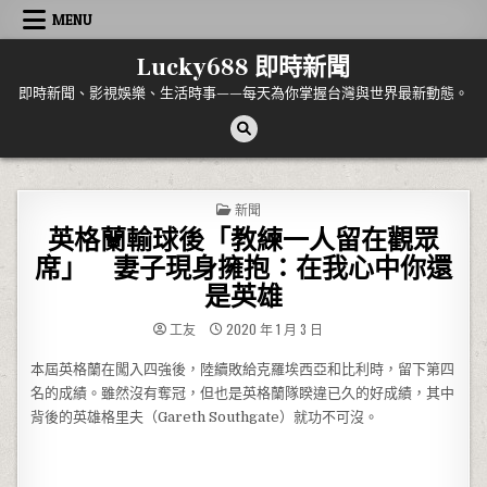
Skip to content
MENU
Lucky688 即時新聞
即時新聞、影視娛樂、生活時事——每天為你掌握台灣與世界最新動態。
POSTED IN
新聞
英格蘭輸球後「教練一人留在觀眾
席」 妻子現身擁抱：在我心中你還
是英雄
工友
2020 年 1 月 3 日
本屆英格蘭在闖入四強後，陸續敗給克羅埃西亞和比利時，留下第四
名的成績。雖然沒有奪冠，但也是英格蘭隊睽違已久的好成績，其中
背後的英雄格里夫（Gareth Southgate）就功不可沒。