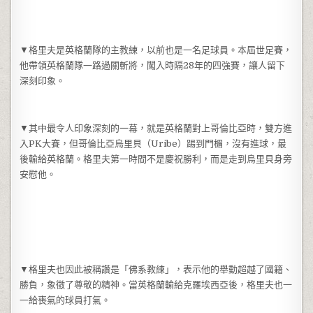
▼格里夫是英格蘭隊的主教練，以前也是一名足球員。本屆世足賽，
他帶領英格蘭隊一路過關斬將，闖入時隔28年的四強賽，讓人留下
深刻印象。
▼其中最令人印象深刻的一幕，就是英格蘭對上哥倫比亞時，雙方進
入PK大賽，但哥倫比亞烏里貝（Uribe）踢到門楣，沒有進球，最
後輸給英格蘭。格里夫第一時間不是慶祝勝利，而是走到烏里貝身旁
安慰他。
▼格里夫也因此被稱讚是「佛系教練」，表示他的舉動超越了國籍、
勝負，象徵了尊敬的精神。當英格蘭輸給克羅埃西亞後，格里夫也一
一給喪氣的球員打氣。