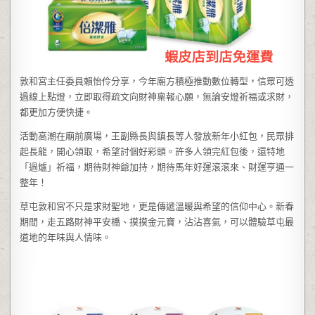
敦和宮主任委員賴怡伶分享，今年廟方積極推動數位轉型，信眾可透
過線上點燈，立即取得疏文向財神稟報心願，無論安燈祈福或求財，
都更加方便快捷。
活動高潮在廟前廣場，王副縣長與鎮長等人發放新年小紅包，民眾排
起長龍，開心領取，希望討個好彩頭。許多人領完紅包後，還特地
「過爐」祈福，期待財神爺加持，期待馬年好運滾滾來、財運亨通一
整年！
草屯敦和宮不只是求財聖地，更是傳遞溫暖與希望的信仰中心。新春
期間，走五路財神平安橋、摸摸金元寶，沾沾喜氣，可以體驗草屯最
道地的年味與人情味。