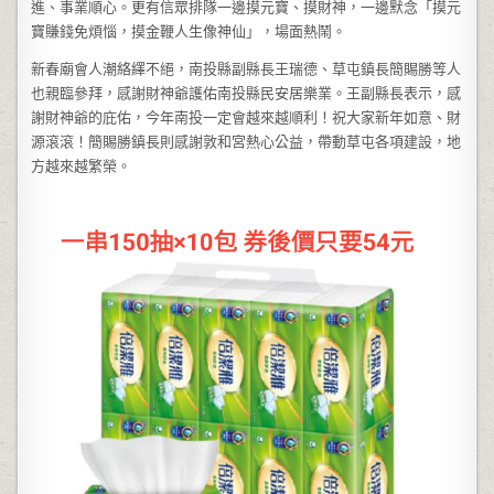
進、事業順心。更有信眾排隊一邊摸元寶、摸財神，一邊默念「摸元
寶賺錢免煩惱，摸金鞭人生像神仙」，場面熱鬧。
新春廟會人潮絡繹不絕，南投縣副縣長王瑞德、草屯鎮長簡賜勝等人
也親臨參拜，感謝財神爺護佑南投縣民安居樂業。王副縣長表示，感
謝財神爺的庇佑，今年南投一定會越來越順利！祝大家新年如意、財
源滾滾！簡賜勝鎮長則感謝敦和宮熱心公益，帶動草屯各項建設，地
方越來越繁榮。