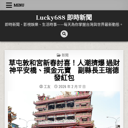
Skip to content
MENU
Lucky688 即時新聞
即時新聞、影視娛樂、生活時事——每天為你掌握台灣與世界最新動態。
POSTED IN
新聞
草屯敦和宮新春討喜！人潮擠爆 過財
神平安橋、摸金元寶 副縣長王瑞德
發紅包
工友
2026 年 2 月 17 日