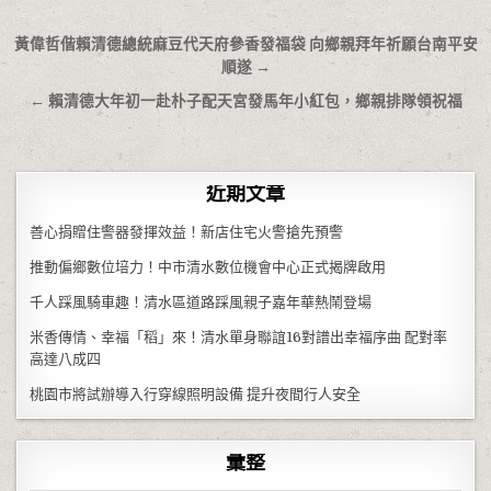
文章導覽
黃偉哲偕賴清德總統麻豆代天府參香發福袋 向鄉親拜年祈願台南平安
順遂 →
← 賴清德大年初一赴朴子配天宮發馬年小紅包，鄉親排隊領祝福
近期文章
善心捐贈住警器發揮效益！新店住宅火警搶先預警
推動偏鄉數位培力！中市清水數位機會中心正式揭牌啟用
千人踩風騎車趣！清水區道路踩風親子嘉年華熱鬧登場
米香傳情、幸福「稻」來！清水單身聯誼16對譜出幸福序曲 配對率
高達八成四
桃園市將試辦導入行穿線照明設備 提升夜間行人安全
彙整