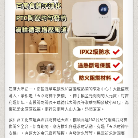
農曆大年初一，南投縣草屯鎮敦和宮變成熱鬧的求財中心！大批信眾
湧入，爭相走「五路財神平安橋」、伸手摸金光閃閃的大元寶，討吉
利過新年。南投縣副縣長王瑞德代表縣長許淑華到場發放小紅包，為
鄉親帶來滿滿祝福，廟裡及廟埕人山人海，熱鬧滾滾。
敦和宮主祀玄壇真君武財神趙天君，樓頂高達162台尺的銅鑄武財神
像聞名全台。新春期間，廟方推出各種求財活動，有過「五路財神平
安橋」，有碩大的金元寶可觸摸，有發財水等等，民眾祈求財源廣