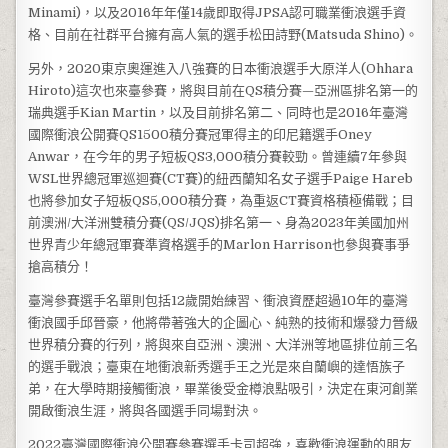
Minami)，以及2016年年僅14歲即取得JPSA認可職業衝浪選手資
格、目前在社群平台擁有高人氣的選手松田詩野(Matsuda Shino)。
另外，2020東京奧運進入八強賽的日本衝浪選手大原洋人(Ohhara
Hiroto)這次也來臺參賽，將與目前在QS積分賽—亞洲區排名第一的
瑞典選手Kian Martin，以及目前排名第二、同時也是2016年臺灣
國際衝浪公開賽QS1500積分賽冠軍得主的印尼籍選手Oney
Anwar，在今年的男子短板QS3,000積分賽較勁。曾連續7年參與
WSL世界總冠軍巡迴賽(CT賽)的紐西蘭知名女子選手Paige Hareb
也將參加女子短板QS5,000積分賽，為重返CT賽資格積極備戰；目
前澳洲/大洋洲雙積分賽(QS/JQS)排名第一、身為2023年美國加州
世界青少年總冠軍賽準資格選手的Marlon Harrison也參與賽事爭
搶高積分！
臺灣參賽選手名單則包括12歲開始練習、衝浪資歷超過10年的臺灣
衝浪國手邱晉豪，他將帶著強大的企圖心、純熟的技術和爆發力晉級
世界積分賽的行列，將與來自亞洲、澳洲、大洋洲等地區排位前三名
的選手戰浪；臺東在地衝浪新秀選手王之光是來自蘭嶼的達悟族子
弟，在大學時期接觸衝浪，畢業後受金樽浪點吸引，決定在東河創業
開啟衝浪生涯，將與各國選手同場對決。
2022臺灣國際衝浪公開賽參賽選手卡司超強，喜歡衝浪運動的朋友