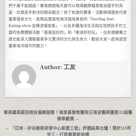
們千萬不能錯過！賽事期間每天都可以現場觀摩職業衝浪選手的英
姿、欣賞高手對決的精采戰況！除了刺激的賽事，活動現場還有代表
臺東慢食文化、能夠品嘗道地海洋風味美食的「Surfing fast,
Eating slow 金樽浪慢食集」，以及多種海洋生活與在地原民手作工
藝的免費體驗活動「臺東挺好的」和「衝浪好好玩」，在刺激觀賽之
虞也能深入體驗臺東多元豐沛的文化與生命力，歡迎大家一起來感受
臺東海洋城市的魅力！
Author:
工友
文章導覽
棄美國高薪回南投偏鄉服務！埔里基督教醫院汪海波醫師獲第32屆醫
療奉獻獎 →
← 「亞洲‧矽谷創新研發中心新建工程」評選結果出爐！預計115年
完工、打造重要新地標