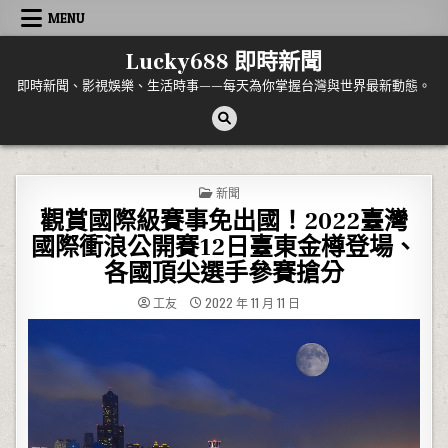
Skip to content
MENU
Lucky688 即時新聞
即時新聞、影視娛樂、生活時事——每天為你掌握台灣與世界最新動態。
POSTED IN
新聞
觀賞國際級賽事免出國！2022臺灣
國際衝浪公開賽12日臺東金樽登場、
各國頂尖選手參賽搶分
工友
2022 年 11 月 11 日