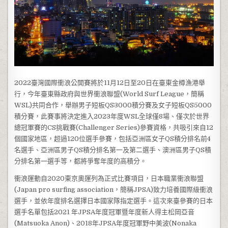
2022臺灣國際衝浪公開賽將於11月12日至20日在臺東金樽漁港舉
行，今年臺東縣政府與世界衝浪聯盟(World Surf League，簡稱
WSL)共同合作，舉辦男子短板QS3000積分賽及女子短板QS5000
積分賽，此賽事將決定進入2023年度WSL全球僅8場、僅次於世界
總冠軍賽的CS挑戰賽(Challenger Series)參賽資格，共吸引來自12
個國家地區，超過120位選手參賽，包括亞洲區女子QS積分排名前4
名選手、亞洲區男子QS積分排名第一及第二選手、澳洲區男子QS積
分排名第一選手等，都將爭奪年度的高積分。
衝浪運動自2020東京奧運列為正式比賽項目，日本職業衝浪聯盟
(Japan pro surfing association，簡稱JPSA)致力培養國際級衝浪
選手，並依年度排名選擇日本國家隊指定選手。這次來臺參賽的日本
選手名單包括2021 年JPSA年度冠軍暨年度新人得主松岡亞音
(Matsuoka Anon)、2018年JPSA年度冠軍野中美波(Nonaka