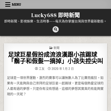
Skip to content
MENU
Lucky688 即時新聞
即時新聞、影視娛樂、生活時事——每天為你掌握台灣與世界最新動態。
POSTED IN
新聞
足球巨星假扮成流浪漢跟小孩踢球
「鬍子和假髮一摘掉」小孩失控尖叫
工友
2020 年 1 月 2 日
足球是一項世界運動，激烈的賽事可以讓無數人為了比賽而瘋狂。如
果有一天能夠與自己崇拜的足球巨星一起踢球，更是每個熱愛足球的
人都有過的夢想。只是你有沒有想過，這樣的夢想其實真的有能夠實
現的一天呢？