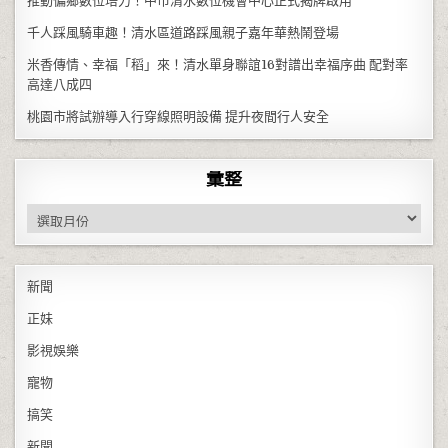
推動偏鄉數位培力！中市清水數位機會中心正式揭牌啟用
千人踩風騎車趣！清水區道路踩風親子嘉年華熱鬧登場
米香傳情、幸福「稻」來！清水單身聯誼16對譜出幸福序曲 配對率
高達八成四
桃園市將試辦導入行穿線照明設備 提升夜間行人安全
彙整
彙整
新聞
正妹
影視娛樂
寵物
搞笑
新聞