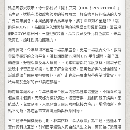
縣長周春米表示，今年熱博以「躍！屏東（HOP！PINGTUNG）」
為主題，透過充滿動感與節奏的策展概念，打造適合假期造訪的大型
戶外農業展會，本屆熱博結合馬年意象，攜手國際知名童趣 IP「跳
跳馬RODY」，為園區注入活潑鮮明的視覺語言與躍動氛圍，園區規
劃RODY彩繪稻田、三座迎賓裝置、瓜果長廊及多元特色展區，兼具
教育性、趣味性與拍照魅力。
周縣長說，今年熱博不僅是一場農業盛會，更是一場融合文化、教育
與國際視野的交流平台。活動期間精心規劃 DIY 手作課程、親子互
動遊戲、好禮贈獎及專人導覽，不同年齡層都能深度參與，讓親子在
遊玩中學習農業知識，也更了解食物來源，是寓教於樂的最佳體驗，
誠摯邀請全國民眾把握展期，新年走春就來屏東熱帶農業博覽會，開
啟專屬於全家的夢幻農遊旅程。
縣府農業處表示，今年熱博舞台展演內容為歷年最豐富，不論春節連
假或週末假期，天天都有精彩演出，涵蓋音樂、戲劇與親子娛樂，集
結藝人、兒童劇團、人氣兒童天團及啦啦隊接力演出，場場精彩、亮
點不間斷，為遊客帶來滿滿感動與歡樂回憶。
各主題館舍同樣精彩可期，林業館以「森活永續」為主題，透過木工
實作與科技互動，引領民眾體驗人與自然共生之美；蘭花館打造沉浸