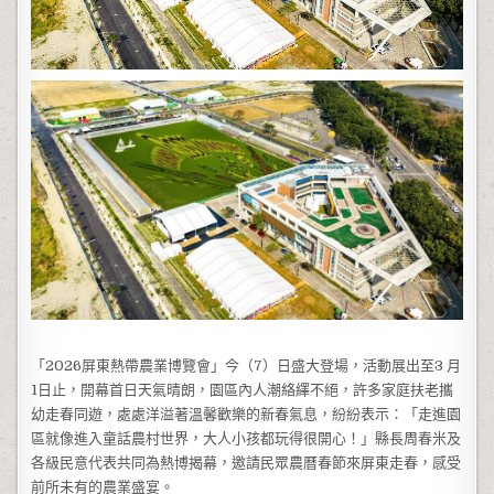
「2026屏東熱帶農業博覽會」今（7）日盛大登場，活動展出至3 月
1日止，開幕首日天氣晴朗，園區內人潮絡繹不絕，許多家庭扶老攜
幼走春同遊，處處洋溢著溫馨歡樂的新春氣息，紛紛表示：「走進園
區就像進入童話農村世界，大人小孩都玩得很開心！」縣長周春米及
各級民意代表共同為熱博揭幕，邀請民眾農曆春節來屏東走春，感受
前所未有的農業盛宴。