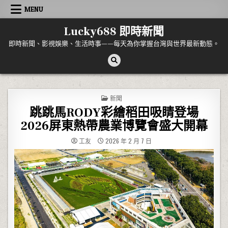
Skip to content
MENU
Lucky688 即時新聞
即時新聞、影視娛樂、生活時事——每天為你掌握台灣與世界最新動態。
POSTED IN
新聞
跳跳馬RODY彩繪稻田吸睛登場
2026屏東熱帶農業博覽會盛大開幕
工友
2026 年 2 月 7 日