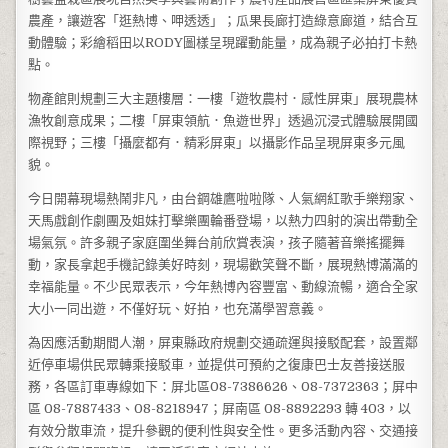
農產，讓遊客「逛熱博、呷透透」；瓜果長廊打造綠意廊道，結合互
動體驗；彩繪稻田以RODY圖樣呈現躍動能量，成為親子必拍打卡熱
點。
物產館則規劃三大主題樓層：一樓「遊牧農村．感性屏東」展現農林
漁牧創意成果；二樓「屏東領航．魚遊世界」透過沉浸式體驗展開國
際視野；三樓「攝麼都有．精彩屏東」以攝影作品呈現屏東多元風
貌。
今日開幕現場熱鬧非凡，由台鋼雄鷹啦啦隊、人氣網紅歌手樂翔家、
天馬戲創作劇團及姐妹打擊樂團輪番登場，以熱力四射的演出帶動全
場氣氛。許多親子家庭圍坐舞台前欣賞表演，孩子隨著音樂搖擺舞
動，家長拿起手機記錄美好時刻，現場歡笑聲不斷，展現熱博滿滿的
幸福能量。不少民眾表示，今年熱博內容豐富、動線流暢，適合全家
大小一同出遊，不僅好玩、好拍，也充滿學習意義。
為因應活動期間人潮，屏東縣政府規劃交通疏運與接駁配套，設置鄰
近停車場供民眾轉乘接駁車，並提供可預約之復康巴士友善接送服
務，各區訂車專線如下：屏北區08-7386626、08-7372363；屏中
區 08-7887433、08-8218947；屏南區 08-8892293 轉 403，以
有效分散車流，提升參觀的便利性與安全性。更多活動內容、交通接