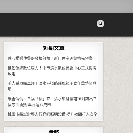
近期文章
善心捐贈住警器發揮效益！新店住宅火警搶先預警
推動偏鄉數位培力！中市清水數位機會中心正式揭牌
啟用
千人踩風騎車趣！清水區道路踩風親子嘉年華熱鬧登
場
米香傳情、幸福「稻」來！清水單身聯誼16對譜出幸
福序曲 配對率高達八成四
桃園市將試辦導入行穿線照明設備 提升夜間行人安全
彙整