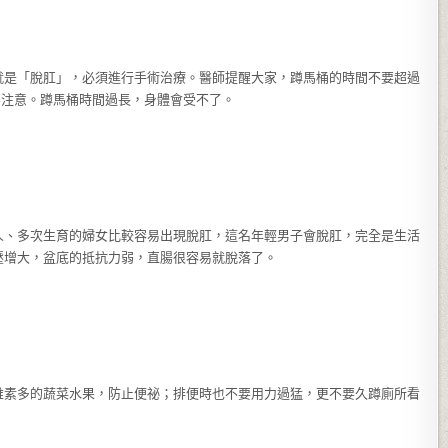
就是「脫肛」，必須進行手術治療。醫師提醒大家，蹲馬桶的時間不要超過
要注意。蹲馬桶時間過長，身體會受不了。
人、多次生育的婦女比較容易出現脫肛，這名年輕男子會脫肛，完全是生活
壓增大，盆底的抵抗力弱，直腸很容易就脫落了。
維素多的蔬菜水果，防止便祕；排便時也不要用力過猛，更不要久蹲廁所看