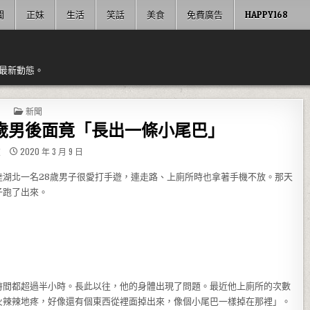
聞
正妹
生活
笑話
美食
免費廣告
HAPPY168
最新動態。
POSTED IN
新聞
歲男後面竟「長出一條小尾巴」
友
2020 年 3 月 9 日
湖北一名28歲男子很愛打手遊，連走路、上廁所時也拿著手機不放。那天
子跑了出來。
時間都超過半小時。長此以往，他的身體出現了問題。最近他上廁所的次數
火辣辣地疼，好像還有個東西從裡面掉出來，像個小尾巴一樣掉在那裡」。