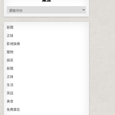
彙整
新聞
正妹
影視娛樂
寵物
搞笑
新聞
正妹
生活
笑話
美食
免費廣告