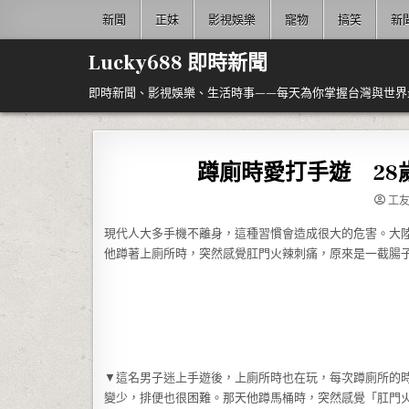
Skip to content
新聞
正妹
影視娛樂
寵物
搞笑
新
Lucky688 即時新聞
即時新聞、影視娛樂、生活時事——每天為你掌握台灣與世界
蹲廁時愛打手遊 28
工
現代人大多手機不離身，這種習慣會造成很大的危害。大陸
他蹲著上廁所時，突然感覺肛門火辣刺痛，原來是一截腸
▼這名男子迷上手遊後，上廁所時也在玩，每次蹲廁所的
變少，排便也很困難。那天他蹲馬桶時，突然感覺「肛門