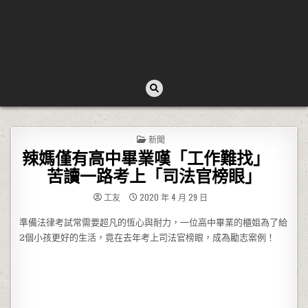
POSTED IN
新聞
辣媽僅有高中畢業嘆「工作難找」
苦讀一路考上「司法官榜眼」
工友
2020 年 4 月 29 日
準備法律考試常需要超凡的恆心與耐力，一位高中畢業的櫃姐為了給
2個小孩更好的生活，竟在去年考上司法官榜眼，成為勵志案例！