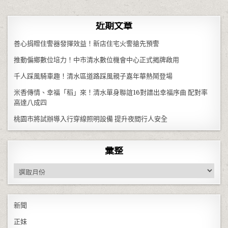
近期文章
善心捐贈住警器發揮效益！新店住宅火警搶先預警
推動偏鄉數位培力！中市清水數位機會中心正式揭牌啟用
千人踩風騎車趣！清水區道路踩風親子嘉年華熱鬧登場
米香傳情、幸福「稻」來！清水單身聯誼16對譜出幸福序曲 配對率
高達八成四
桃園市將試辦導入行穿線照明設備 提升夜間行人安全
彙整
彙整
新聞
正妹