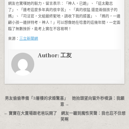
網友也驚嘆她的毅力，留言表示：「神人，已跪」、「這太勵志
了」、「連考這麼多年真的很辛苦」、「真的很猛 還是兩個孩子的
媽」、「司法官，文組最終聖地，請收下我的膝蓋」、「媽的，一邊
顧小孩一邊拼特考，神人！」可以想像她在唸書的這幾年間，一定面
臨了無數挫折，能考上實在不容易啊！
來源：
三立新聞網
Author:
工友
文章導覽
男友偷偷準備「3層樓的求婚驚喜」 她抬頭望向窗外秒噴淚：我願
意 →
← 寶寶在大賣場跟老爸玩開了 網友一聽到魔性笑聲：我也忍不住想
笑啊