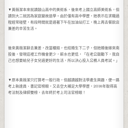
▼黃薇潔本來就讀鼓山高中的美術系，後來考上國立高師美術系，但
讀到大二就因為家庭變故退學。由於僅有高中學歷，她表示在求職過
程經常碰壁，有段時間就是過著下午在加油站打工，晚上再去餐飲店
兼差的辛苦生活。
後來黃薇潔辭去兼差，改當櫃姐，也結婚生下二子，但她婚後嫁來南
投後，發現這裡工作機會更少，薪水也更低，「在老公鼓勵下，我自
己也想要給兒子女兒過更好的生活，所以決心投入公務人員考試。」
▼原本黃薇潔只打算考一般行政，但越讀越對法學產生興趣，便一路
考上執達員、書記官榜眼，又去空大補足大學學歷，2016年取得高
考法制及律師雙榜，去年終於考上司法官榜眼！