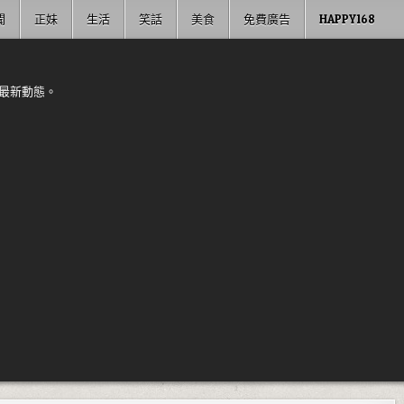
聞
正妹
生活
笑話
美食
免費廣告
HAPPY168
最新動態。