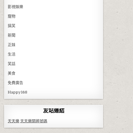
影視娛樂
寵物
搞笑
新聞
正妹
生活
笑話
美食
免費廣告
Happy168
友站連結
天天樂
天天樂開將號碼