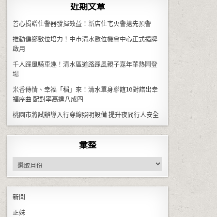
近期文章
善心捐贈住警器發揮效益！新店住宅火警搶先預警
推動偏鄉數位培力！中市清水數位機會中心正式揭牌
啟用
千人踩風騎車趣！清水區道路踩風親子嘉年華熱鬧登
場
米香傳情、幸福「稻」來！清水單身聯誼16對譜出幸
福序曲 配對率高達八成四
桃園市將試辦導入行穿線照明設備 提升夜間行人安全
彙整
彙整
新聞
正妹