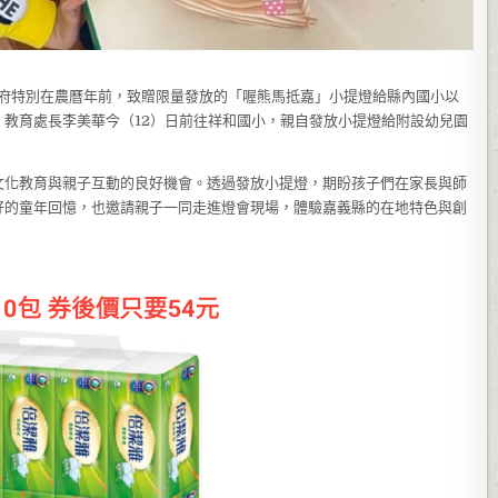
，縣府特別在農曆年前，致贈限量發放的「喔熊馬抵嘉」小提燈給縣內國小以
教育處長李美華今（12）日前往祥和國小，親自發放小提燈給附設幼兒園
文化教育與親子互動的良好機會。透過發放小提燈，期盼孩子們在家長與師
好的童年回憶，也邀請親子一同走進燈會現場，體驗嘉義縣的在地特色與創