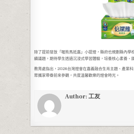
除了提前發放「喔熊馬抵嘉」小提燈，縣府也規劃縣內學校申
續議題，期待學生透過沉浸式學習體驗，培養核心素養、
教育處指出，2026台灣燈會在嘉義融合生肖主題、產業
眾攜家帶眷前來參觀，共度溫馨歡樂的燈會時光。
Author:
工友