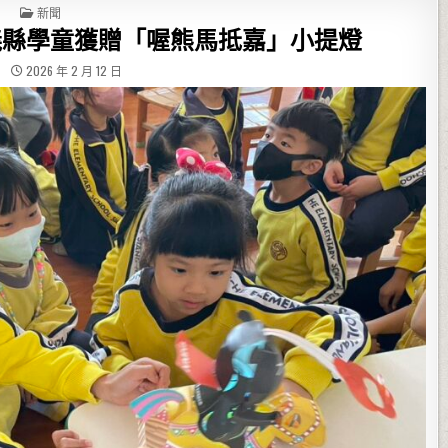
POSTED IN
新聞
嘉義縣學童獲贈「喔熊馬抵嘉」小提燈
2026 年 2 月 12 日