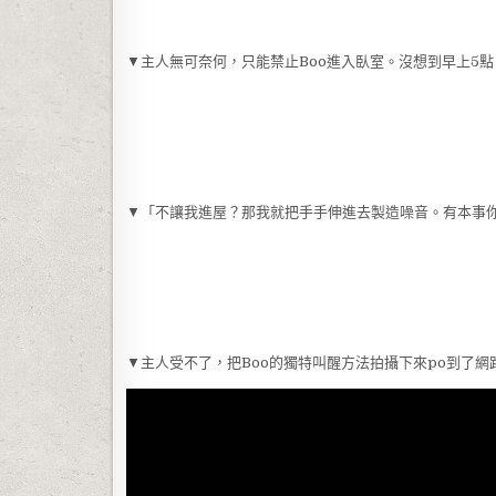
▼主人無可奈何，只能禁止Boo進入臥室。沒想到早上5點
▼「不讓我進屋？那我就把手手伸進去製造噪音。有本事
▼主人受不了，把Boo的獨特叫醒方法拍攝下來po到了網