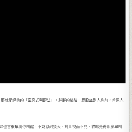
，那就是經典的「窒息式叫醒法」。胖胖的橘貓一屁股坐到人胸前，普通人
貓咪也會很早將你叫醒，不妨忍耐幾天，對此視而不見，貓咪覺得那麼早叫