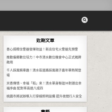
近期文章
善心捐贈住警器發揮效益！新店住宅火警搶先預警
推動偏鄉數位培力！中市清水數位機會中心正式揭牌
啟用
千人踩風騎車趣！清水區道路踩風親子嘉年華熱鬧登
場
米香傳情、幸福「稻」來！清水單身聯誼16對譜出幸
福序曲 配對率高達八成四
桃園市將試辦導入行穿線照明設備 提升夜間行人安全
彙整