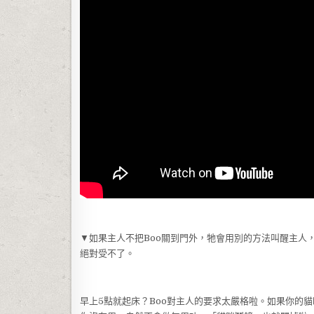
▼如果主人不把Boo關到門外，牠會用別的方法叫醒主人
絕對受不了。
早上5點就起床？Boo對主人的要求太嚴格啦。如果你的