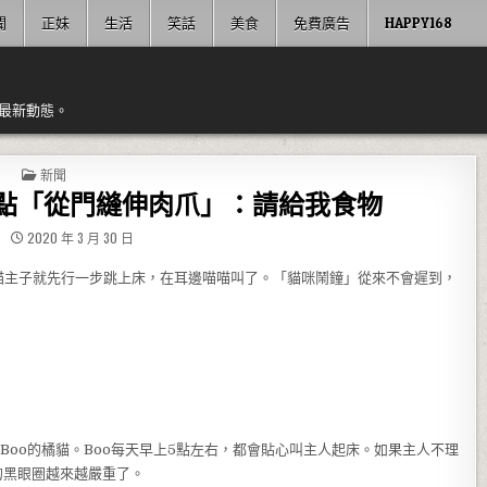
聞
正妹
生活
笑話
美食
免費廣告
HAPPY168
最新動態。
POSTED IN
新聞
5點「從門縫伸肉爪」：請給我食物
2020 年 3 月 30 日
喵主子就先行一步跳上床，在耳邊喵喵叫了。「貓咪鬧鐘」從來不會遲到，
隻叫Boo的橘貓。Boo每天早上5點左右，都會貼心叫主人起床。如果主人不理
的黑眼圈越來越嚴重了。