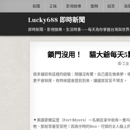
Skip to content
新聞
正妹
影視娛樂
寵物
搞笑
新
Lucky688 即時新聞
即時新聞、影視娛樂、生活時事——每天為你掌握台灣與世界
鎖門沒用！ 貓大爺每天
工友
很多貓奴有這樣的經驗：鬧鐘沒有響，自己還在做美夢，
更不會缺席，有時候還會提前到來，讓鏟屎官苦不堪言。
▼美國麥爾茲堡（Fort Myers）一名網友家中就有一
牠，那就等著受苦吧！因為守時的Boo，可憐的主人臉上