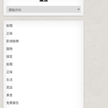
彙整
新聞
正妹
影視娛樂
寵物
搞笑
新聞
正妹
生活
笑話
美食
免費廣告