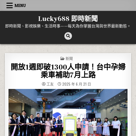
Skip to content
MENU
Lucky688 即時新聞
即時新聞、影視娛樂、生活時事——每天為你掌握台灣與世界最新動態。
POSTED IN
新聞
開放1週即破1300人申請！台中孕婦
乘車補助7月上路
工友
2025 年 6 月 21 日