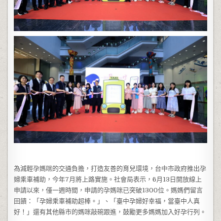
為減輕孕媽咪的交通負擔，打造友善的育兒環境，台中市政府推出孕
婦乘車補助，今年7月將上路實施。社會局表示，6月13日開放線上
申請以來，僅一週時間，申請的孕媽咪已突破1300位。媽媽們留言
回饋：「孕婦乘車補助超棒。」、「臺中孕婦好幸福，當臺中人真
好！」還有其他縣市的媽咪敲碗跟進，鼓勵更多媽媽加入好孕行列。