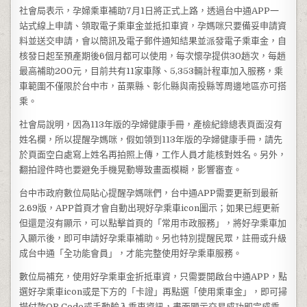
社會局表示，孕婦乘車補助7月1日將正式上路，透過台中通APP一
站式線上申請、領取電子乘車金並抵扣車資，孕媽咪只要備妥申請資
料並送交申請，會以簡訊及電子郵件通知結果並派發電子乘車金，自
核發日起至預產期後6個月都可以使用，每次懷孕提供30趟次，每趟
最高補助200元，目前共有11家車隊、5,353輛計程車加入服務，乘
車範圍不僅限於台中市，苗栗縣、彰化縣與南投縣等周邊地區亦可搭
乘。
社會局說明，因為113年版的孕婦健康手冊，產檢紀錄總表頁面沒有
姓名欄，所以提醒孕媽咪，假如領到113年版的孕婦健康手冊，請先
於頁面空白處寫上姓名再拍照上傳，工作人員才能核對姓名。另外，
翻拍證件時也要避免手機晃動導致畫面模糊，影響審查。
台中市政府數位局貼心提醒孕媽咪們，台中通APP需要更新到最新
2.69版，APP首頁才會自動出現好孕乘車icon圖示；如果已經更新
但還是沒有顯示，可以點擊首頁的「常用市政服務」，將好孕乘車加
入顯示後，即可申請好孕乘車補助。另也特別提醒民眾，註冊或升級
成台中通「全功能會員」，才能完整使用好孕乘車服務。
數位局補充，使用好孕乘車金折抵車資，只需要開啟台中通APP，點
選好孕乘車icon或是下方的「卡證」再點選「使用乘車金」，即可掃
描付款QR Code或手動輸入乘車資訊，畫面顯示交易成功即完成乘