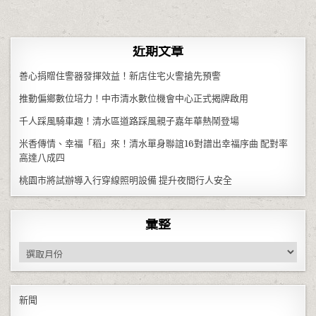
近期文章
善心捐贈住警器發揮效益！新店住宅火警搶先預警
推動偏鄉數位培力！中市清水數位機會中心正式揭牌啟用
千人踩風騎車趣！清水區道路踩風親子嘉年華熱鬧登場
米香傳情、幸福「稻」來！清水單身聯誼16對譜出幸福序曲 配對率
高達八成四
桃園市將試辦導入行穿線照明設備 提升夜間行人安全
彙整
彙整
新聞