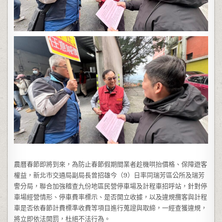
農曆春節即將到來，為防止春節假期間業者趁機哄抬價格、保障遊客
權益，新北市交通局副局長曾招雄今（9）日率同瑞芳區公所及瑞芳
警分局，聯合加強稽查九份地區民營停車場及計程車招呼站，針對停
車場經營情形、停車費率標示、是否開立收據，以及違規攬客與計程
車是否依春節計費標準收費等項目進行蒐證與取締，一經查獲違規，
將立即依法開罰，杜絕不法行為。