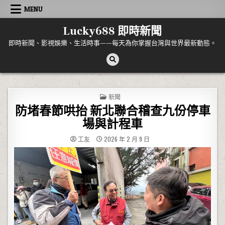
Skip to content
MENU
Lucky688 即時新聞
即時新聞、影視娛樂、生活時事——每天為你掌握台灣與世界最新動態。
POSTED IN
新聞
防堵春節哄抬 新北聯合稽查九份停車
場與計程車
工友
2026 年 2 月 9 日