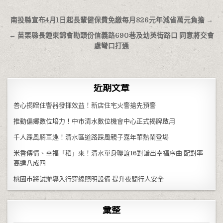
文章導覽
南投縣宣布4月1日起長輩健保費免繳每月826元年減省萬元負擔 →
← 苗栗縣長鍾東錦會勘頭份信義路690巷及幼英街路口 同意將交會
處彎口打通
近期文章
善心捐贈住警器發揮效益！新店住宅火警搶先預警
推動偏鄉數位培力！中市清水數位機會中心正式揭牌啟用
千人踩風騎車趣！清水區道路踩風親子嘉年華熱鬧登場
米香傳情、幸福「稻」來！清水單身聯誼16對譜出幸福序曲 配對率
高達八成四
桃園市將試辦導入行穿線照明設備 提升夜間行人安全
彙整