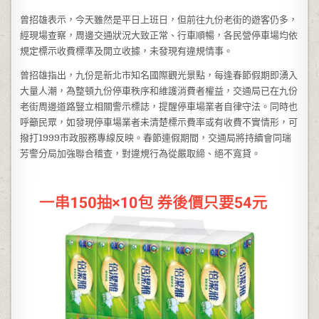
曾招雄表示，今天雖然是平日上班日，但前往九份老街的遊客仍多，
經現場查察，周邊交通狀況大致正常、行車順暢，各民營停車場均依
規定標示收費標準及開立收據，未發現有違規情事。
曾招雄指出，九份是新北市知名國際觀光景點，每逢春節假期即湧入
大量人潮，為整頓九份停車秩序和維護消費者權益，交通局已在九份
老街周邊道路豎立相關警示標誌，提醒停車場業者自律守法。同時也
呼籲民眾，如發現停車場業者未清楚標示費率或有收費不實情形，可
撥打1999市政服務專線反映。春節連假期間，交通局將持續會同瑞
芳警分局加強聯合稽查，對違規行為從嚴取締、絕不寬貸。