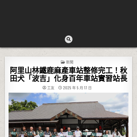
POSTED IN
新聞
阿里山林鐵鹿麻產車站整修完工！秋
田犬「波吉」化身百年車站實習站長
工友
2025 年 5 月 17 日