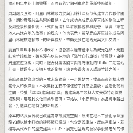
預計明年中期上線營運，而原有的定期列車也能重新整修編組。
周副處長強調，阿里山林鐵致力於與沿線社區及部落建立合作夥伴關
係，期盼實現共生共榮的目標。去年成功完成鹿麻產車站的整修工程
及周邊景觀優化後，正式由鹿滿社區發展協會標租經營，落實「讓在
地人來說在地的故事」的理念。他也表示，希望鹿麻產車站能成為阿
里山林鐵旅遊軸帶上的新興據點，帶動更多在地觀光與文化交流。
鹿滿社區理事長林乙均表示，協會將以鹿麻產車站為觀光起點，規劃
結合竹崎風情、觀音瀑布以及在地的「滿竹自行車道」等景點，串連
周邊旅遊路線。同時，配合林鐵區間車與縣府推動的Ubike二期設站
計畫，透過多元交通方式的銜接，讓更多遊客深入認識竹崎之美。
鹿麻產車站為典型的日式木造建築，一走進站內，撲鼻而來的檜木香
氣令人印象深刻。本次整修工程不僅保留了其歷史風貌，並活化舊有
空間，榮獲「2025建築園冶獎」舊建築再生類與人文美學特別獎雙
項殊榮，展現其文化與美學價值。車站以「小鹿尋物」為品牌重新出
發，打造具在地特色的新風貌。
原本的站長宿舍現已改建為常設展覽空間，展出在地木工藝術家陳振
龍老師以檜木打造的建築縮尺模型，包含嘉義車站、鹿麻產車站、菸
樓等具代表性的歷史建築。此外，展覽也呈現陶藝家李俊蘭老師的作