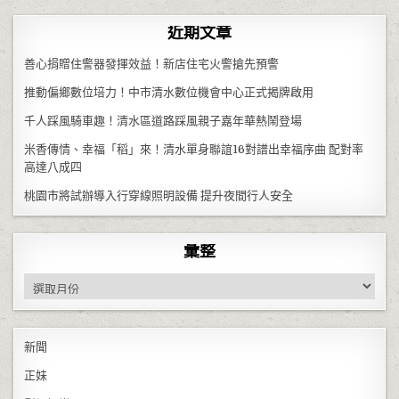
近期文章
善心捐贈住警器發揮效益！新店住宅火警搶先預警
推動偏鄉數位培力！中市清水數位機會中心正式揭牌啟用
千人踩風騎車趣！清水區道路踩風親子嘉年華熱鬧登場
米香傳情、幸福「稻」來！清水單身聯誼16對譜出幸福序曲 配對率
高達八成四
桃園市將試辦導入行穿線照明設備 提升夜間行人安全
彙整
彙整
新聞
正妹