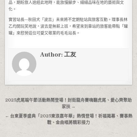
品，期盼旅人途經此地時，能放慢腳步、細細品味在地的藝術與文
化。
實習站長—秋田犬「波吉」未來將不定期駐站與旅客互動。理事長林
乙均開玩笑地說，波吉是無薪上班，希望來到車站的旅客能帶點「罐
罐」來慰勞這位可愛又敬業的毛毛站長。
Author:
工友
文章導覽
2025虎尾端午節活動熱鬧登場！封街龍舟賽嗨翻虎尾、愛心齊聚助
家扶 →
← 台東夏季盛典「2025東浪嘉年華」熱情登場！祈福揭幕、賽事熱
戰、金曲唱將精彩接力