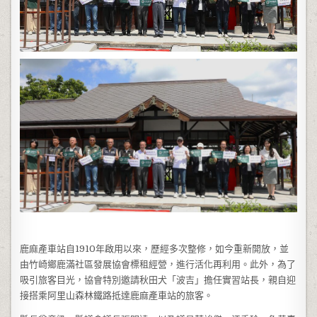
鹿麻產車站自1910年啟用以來，歷經多次整修，如今重新開放，並
由竹崎鄉鹿滿社區發展協會標租經營，進行活化再利用。此外，為了
吸引旅客目光，協會特別邀請秋田犬「波吉」擔任實習站長，親自迎
接搭乘阿里山森林鐵路抵達鹿麻產車站的旅客。