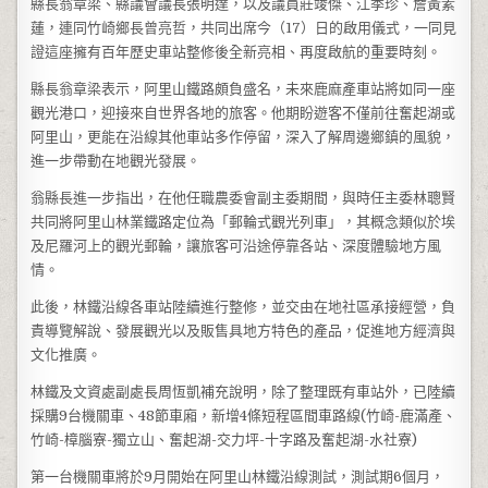
縣長翁章梁、縣議會議長張明達，以及議員莊竣傑、江季珍、詹黃素
蓮，連同竹崎鄉長曾亮哲，共同出席今（17）日的啟用儀式，一同見
證這座擁有百年歷史車站整修後全新亮相、再度啟航的重要時刻。
縣長翁章梁表示，阿里山鐵路頗負盛名，未來鹿麻產車站將如同一座
觀光港口，迎接來自世界各地的旅客。他期盼遊客不僅前往奮起湖或
阿里山，更能在沿線其他車站多作停留，深入了解周邊鄉鎮的風貌，
進一步帶動在地觀光發展。
翁縣長進一步指出，在他任職農委會副主委期間，與時任主委林聰賢
共同將阿里山林業鐵路定位為「郵輪式觀光列車」，其概念類似於埃
及尼羅河上的觀光郵輪，讓旅客可沿途停靠各站、深度體驗地方風
情。
此後，林鐵沿線各車站陸續進行整修，並交由在地社區承接經營，負
責導覽解說、發展觀光以及販售具地方特色的產品，促進地方經濟與
文化推廣。
林鐵及文資處副處長周恆凱補充說明，除了整理既有車站外，已陸續
採購9台機關車、48節車廂，新增4條短程區間車路線(竹崎-鹿滿產、
竹崎-樟腦寮-獨立山、奮起湖-交力坪-十字路及奮起湖-水社寮)
第一台機關車將於9月開始在阿里山林鐵沿線測試，測試期6個月，