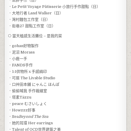
．柒胖手作（日）
．Le Petit Voyage Pâtisserie 小旅行手作甜點（日）
．大地行者 Land Walker（日）
．灣村麵包工作室（日）
．街巷27 甜點工作室（日）
⭔ 當天植感生活攤位 – 是我的菜
．gohan好物製作
．泥沼 Morass
．小鹿一手
．FANDS手作
．1:1供物所 x 手感絹印
．可居 The Livable Studio
．口艸田本舖 にゃんこ ほんぽ
．偷偷喊我 手作裁縫室
．塔素Täzzu
．peace むさいしょく
．Howzzz好事
．Sea
Beyond The Sea
．她的耳環 Her earrings
．Talent of OCD世界建築之美