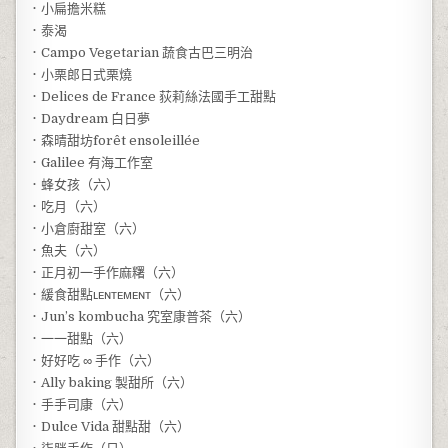
．小扁擔米糕
．泰渴
．Campo Vegetarian 蔬食古巴三明治
．小栗郎日式栗燒
．Delices de France 荻莉絲法國手工甜點
．Daydream 白日夢
．森晴甜坊forêt ensoleillée
．Galilee 有海工作室
．蜂女孩（六）
．吃月（六）
．小倉廚甜室（六）
．魚夫（六）
．正月初一手作麻糬（六）
．緩食甜點ʟᴇɴᴛᴇᴍᴇɴᴛ（六）
．Jun’s kombucha 究室康普茶（六）
．一一甜點（六）
．好好吃 ∞ 手作（六）
．Ally baking 製甜所（六）
．手手司康（六）
．Dulce Vida 甜點甜（六）