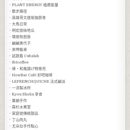
．PLANT ENERGY 植癒能量
．散步路徑
．高雄哥文達瑜伽蔬食
．大馬日常
．明宏拔絲地瓜
．壞朋有廚房
．鹹鹹美代子
．來呷飯桌
．試蔬看 Cubalah
．Ibtcoffee
．帰‧和風揚げ物専売
．HowBar Café 好吧咖啡
．LEFRENCHQUICHE 法式鹹派
．一涼製冰所
．Kyou Shoku 享食
．菓蝸手作
．森杉水果室
．家庭號傳統甜品
．丁山肉丸
．尤朵拉手作點心