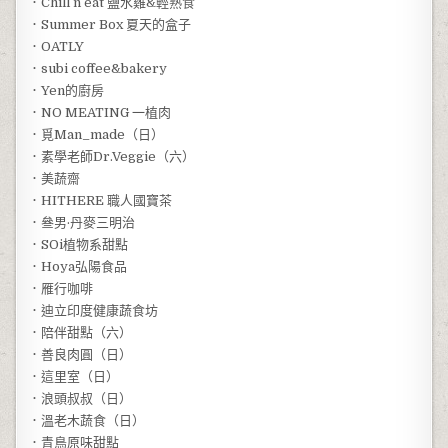
．Chill n eat 鹽水雞&輕熟食
．Summer Box 夏天的盒子
．OATLY
．subi coffee&bakery
．Yen的廚房
．NO MEATING 一植肉
．覓Man_made（日）
．素學老師Dr.Veggie（六）
．美蔬齋
．HITHERE 職人國寶茶
．叄男·丹麥三明治
．SOi植物系甜點
．Hoya弘陽食品
．雁行咖啡
．迪立印度健康蔬食坊
．陪伴甜點（六）
．善良肉圓（日）
．這里室（日）
．浪頭叔叔（日）
．溫老木蔬食（日）
．青鳥原味甜點