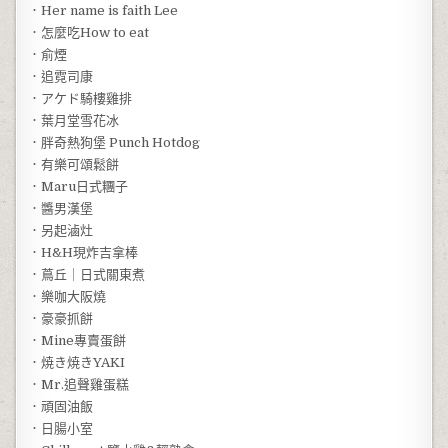
．Her name is faith Lee
．怎麼吃How to eat
．俞煙
．追霓司康
．アケド騎樓雞排
．葉月堂雪花冰
．胖奇熱狗堡 Punch Hotdog
．有樂可頌鬆餅
．Maru日式糰子
．醬男漢堡
．另起滷灶
．H&H現炸吉拿棒
．蔦丘｜日式關東煮
．樂咖大阪燒
．豪豪抓餅
．Mine專賣蛋餅
．焼き焼きYAKI
．Mr.追聲雞蛋糕
．頑固油飯
．日腸小室