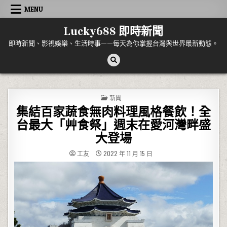
Skip to content
MENU
Lucky688 即時新聞
即時新聞、影視娛樂、生活時事——每天為你掌握台灣與世界最新動態。
POSTED IN
新聞
集結百家蔬食無肉料理風格餐飲！全
台最大「艸食祭」週末在愛河灣畔盛
大登場
工友
2022 年 11 月 15 日