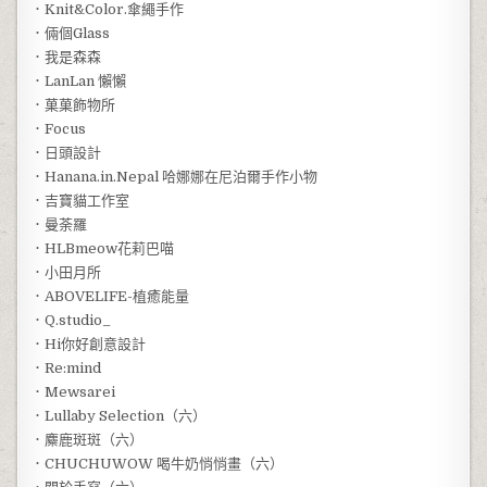
．Knit&Color.傘繩手作
．倆個Glass
．我是森森
．LanLan 懶懶
．菓菓飾物所
．Focus
．日頭設計
．Hanana.in.Nepal 哈娜娜在尼泊爾手作小物
．吉寶貓工作室
．曼荼羅
．HLBmeow花莉巴喵
．小田月所
．ABOVELIFE-植癒能量
．Q.studio_
．Hi你好創意設計
．Re:mind
．Mewsarei
．Lullaby Selection（六）
．麋鹿斑斑（六）
．CHUCHUWOW 喝牛奶悄悄畫（六）