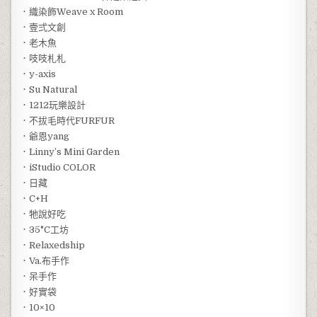
．織染飾Weave x Room
．壹弍文創
．老木魚
．吱吱札札
．y-axis
．Su Natural
．1212玩樂設計
．不拔毛時代FURFUR
．爺恩yang
．Linny’s Mini Garden
．iStudio COLOR
．日藏
．C+H
．牠說好吃
．35°C工坊
．Relaxedship
．Va.布手作
．呆手作
．好實袋
．10×10