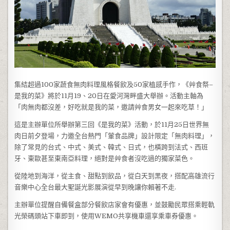
集結超過100家蔬食無肉料理風格餐飲及50家植感手作，《艸食祭–
是我的菜》將於11月19、20日在愛河灣畔盛大舉辦。活動主軸為
「肉無肉都沒差，好吃就是我的菜，邀請艸食男女一起來吃草！」
這是主辦單位所舉辦第三回《是我的菜》活動，於11月25日世界無
肉日前夕登場，力邀全台熱門「葷食品牌」設計限定「無肉料理」，
除了常見的台式、中式、美式、韓式、日式，也橫跨到法式、西班
牙、東歐甚至東南亞料理，絕對是艸食者沒吃過的獨家菜色。
從陸地到海洋，從主食、甜點到飲品，從白天到黑夜，搭配高雄流行
音樂中心全台最大聖誕光影展演從早到晚讓你賴著不走.
主辦單位提醒自備餐盒部分餐飲店家會有優惠，並鼓勵民眾搭乘輕軌
光榮碼頭站下車即到，使用WEMO共享機車還享乘車券優惠。