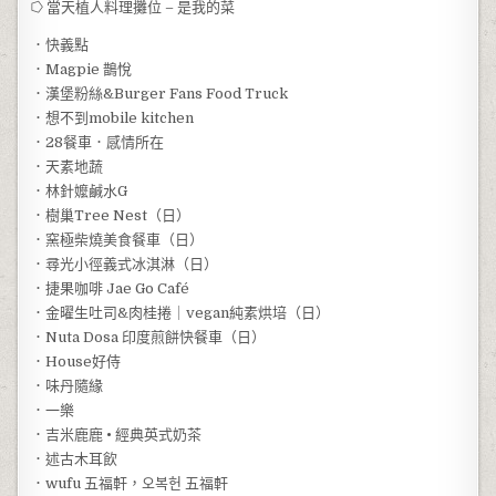
⭔ 當天植人料理攤位 – 是我的菜
．快義點
．Magpie 鵲悅
．漢堡粉絲&Burger Fans Food Truck
．想不到mobile kitchen
．28餐車．感情所在
．天素地蔬
．林針嬤鹹水G
．樹巢Tree Nest（日）
．窯極柴燒美食餐車（日）
．尋光小徑義式冰淇淋（日）
．捷果咖啡 Jae Go Café
．金曜生吐司&肉桂捲｜vegan純素烘培（日）
．Nuta Dosa 印度煎餅快餐車（日）
．House好侍
．味丹隨緣
．一樂
．吉米鹿鹿 • 經典英式奶茶
．述古木耳飲
．wufu 五福軒，오복헌 五福軒