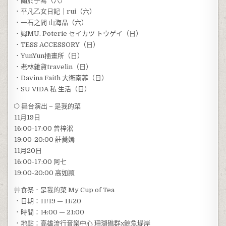
．關於手寫（六）
．平凡乙女日記｜rui（六）
．一石之間 山海晶（六）
．姆MU. Poterie セイカツ トウゲイ（日）
．TESS ACCESSORY（日）
．YunYun插畫所（日）
．老林雜貨travelin（日）
．Davina Faith 大衛南菲（日）
．SU VIDA 私 生活（日）
⭔ 舞台演出 – 是我的菜
11月19日
16:00-17:00 曾梓淞
19:00-20:00 莊蕎嫣
11月20日
16:00-17:00 阿七
19:00-20:00 高如頴
艸食祭．是我的菜 My Cup of Tea
．日期：11/19 — 11/20
．時間：14:00 — 21:00
．地點：高雄流行音樂中心 珊瑚礁群x鯨魚堤岸