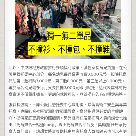
此外，中央跟地方政府推行多項福利政策，減輕家長育兒負擔，在公
設民營托嬰中心部分，每名幼兒每月僅需收費9,000元整，扣除托育
補助第一胎補助7,000元、第二胎8,000元、第三胎以上9,000元，
等於每名幼兒最多每月只要負擔2,000元即可就托，這代表雲林的托
育資源不僅量能擴充，更朝向就近可及、品質提升的方向穩健前進。
張縣長強調，土庫公設民營托嬰中心啟用後，除落實衛生安全與專業
托育，也將結合社區資源辦理親職教育、育兒指導與必要的早療轉
介，提供家庭更周全的照顧網。另外縣府在居家托育人員的媒合也推
出「托育媒合一點通line@」線上托育媒合平台及「獎勵擔 任居家托
育人員計畫」，讓想要將寶貝送托由居家托育人員照顧者也可以有更