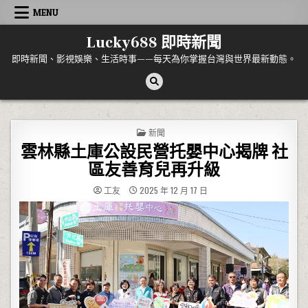
Skip to content
MENU
Lucky688 即時新聞
即時新聞、影視娛樂、生活時事——每天為你掌握台灣與世界最新動態。
POSTED IN
新聞
雲林縣土庫公設民營托嬰中心揭牌 社
區友善育兒再升級
工友
2025 年 12 月 17 日