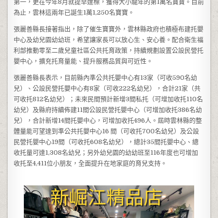
第一，更在今年8月就提早達標，獲得大小龍年的第1萬名寶寶。目前
為止，雲林這兩年已誕生1萬1,250名寶寶。
張麗善縣長接著指出，除了催生寶寶外，雲林縣政府也積極布建托嬰
中心及幼兒園幼幼班，希望讓家長可以放心生、安心養。配合衛生福
利部推動零至二歲兒童社區公共托育政策，持續規劃設置公設民營托
嬰中心，擴充托育量能、提升服務品質與可近性。
張麗善縣長表示，目前縣內準公共托嬰中心有13家（可收590名幼
兒）、公設民營托嬰中心有8家（可收222名幼兒），合計21家（共
可收托812名幼兒）；未來民間預計新增3間私托（可增加收托110名
幼兒）及縣府持續佈建11間公設民營托嬰中心（可增加收托386名幼
兒），合計新增14間托嬰中心，可增加收托496人。屆時雲林縣的整
體量能可望達到準公共托嬰中心16 間（可收托700名幼兒）及公設
民營托嬰中心19間（可收托608名幼兒），總計35間托嬰中心、總
收托量可達1,308名幼兒；另外幼兒園的幼幼班至116年度也可增加
收托至4,411位小朋友，全面提升在地家庭的育兒支持。