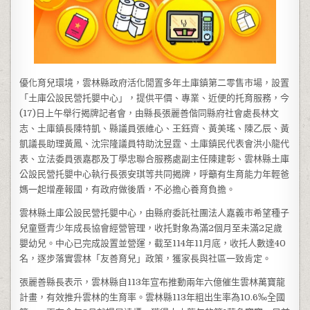
優化育兒環境，雲林縣政府活化閒置多年土庫鎮第二零售市場，設置
「土庫公設民營托嬰中心」，提供平價、專業、近便的托育服務，今
(17)日上午舉行揭牌記者會，由縣長張麗善偕同縣府社會處長林文
志、土庫鎮長陳特凱、縣議員張維心、王鈺齊、黃美瑤、陳乙辰、黃
凱議長助理黃鳳、沈宗隆議員特助沈昱霆、土庫鎮民代表會洪小龍代
表、立法委員張嘉郡及丁學忠聯合服務處副主任陳建彰、雲林縣土庫
公設民營托嬰中心執行長張安琪等共同揭牌，呼籲有生育能力年輕爸
媽一起增產報國，有政府做後盾，不必擔心養育負擔。
雲林縣土庫公設民營托嬰中心，由縣府委託社團法人嘉義市希望種子
兒童暨青少年成長協會經營管理，收托對象為滿2個月至未滿2足歲
嬰幼兒。中心已完成設置並營運，截至114年11月底，收托人數達40
名，逐步落實雲林「友善育兒」政策，獲家長與社區一致肯定。
張麗善縣長表示，雲林縣自113年宣布推動兩年六億催生雲林萬寶龍
計畫，有效推升雲林的生育率。雲林縣113年粗出生率為10.6‰全國