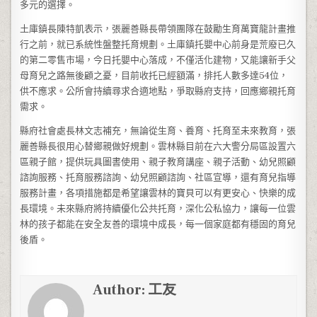
多元的選擇。
土庫鎮長陳特凱表示，張麗善縣長帶領團隊在鼓勵生育萬寶龍計畫推
行之前，就已系統性盤整托育規劃。土庫鎮托嬰中心前身是荒廢已久
的第二零售市場，今日托嬰中心落成，不僅活化建物，又能讓新手父
母育兒之路無後顧之憂，目前收托已經額滿，排托人數多達54位，
供不應求。公所會持續尋求合適地點，爭取縣府支持，回應鄉親托育
需求。
縣府社會處長林文志補充，無論從生育、養育、托育至未來教育，張
麗善縣長很用心替鄉親做好規劃。雲林縣目前在六大警分局區設置六
區親子館，提供玩具圖書使用、親子教育講座、親子活動、幼兒照顧
諮詢服務、托育服務諮詢、幼兒照顧諮詢、社區宣導，還有育兒指導
服務計畫，各項措施都是希望讓雲林的寶貝可以有更安心、快樂的成
長環境。未來縣府將持續優化公共托育，深化公私協力，讓每一位雲
林的孩子都能在安全友善的環境中成長，每一個家庭都有穩固的育兒
後盾。
Author:
工友