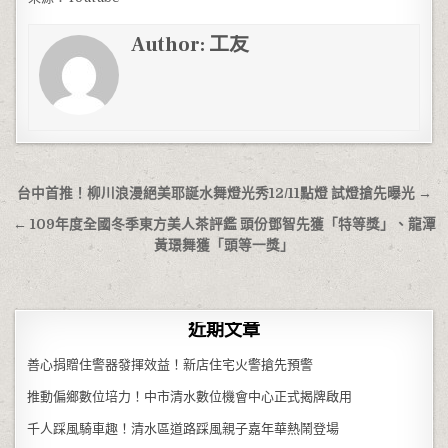
Author:
工友
文章導覽
台中首推！柳川浪漫絕美耶誕水舞燈光秀12/11點燈 試燈搶先曝光 →
← 109年度全國冬季東方美人茶評鑑 頭份鄧智先獲「特等獎」、龍潭
黃璟舞獲「頭等一獎」
近期文章
善心捐贈住警器發揮效益！新店住宅火警搶先預警
推動偏鄉數位培力！中市清水數位機會中心正式揭牌啟用
千人踩風騎車趣！清水區道路踩風親子嘉年華熱鬧登場