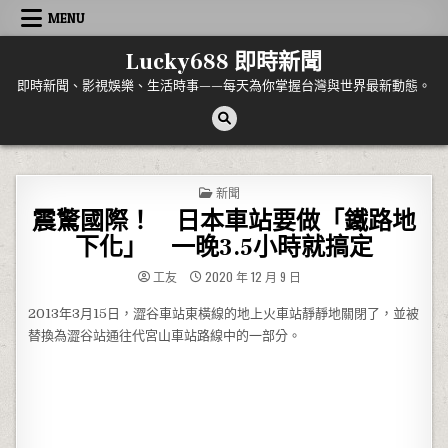
Skip to content
MENU
Lucky688 即時新聞
即時新聞、影視娛樂、生活時事——每天為你掌握台灣與世界最新動態。
POSTED IN
新聞
震驚國際！ 日本車站要做「鐵路地
下化」 一晚3.5小時就搞定
工友
2020 年 12 月 9 日
2013年3月15日，澀谷車站東橫線的地上火車站靜靜地關閉了，並被
替換為澀谷站通往代宮山車站路線中的一部分。